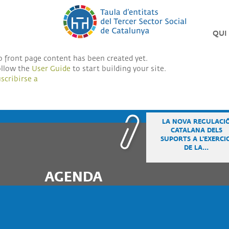
Pasar
al
contenido
QUI
principal
LA
 front page content has been created yet.
TAU
ollow the
User Guide
to start building your site.
DEL
scribirse a
TER
SEC
PIN
LA NOVA REGULACI
LES
CATALANA DELS
NOS
SUPORTS A L'EXERCIC
ENTI
DE LA...
ORG
AGENDA
SO
TRA
SO
ÈTI