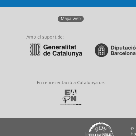
ALI
I
COL
Mapa web
Amb el suport de:
Link a Generalitat de
Link a Diputació de
Catalunya
Barcelona
En representació a Catalunya de:
Link a EAPN
© T
Hor