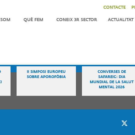
CONTACTE
P
 SOM
QUÈ FEM
CONEIX 3R SECTOR
ACTUALITAT
ENFORTIMENT
NOTÍCIES
LA
CER
INCIDÈNCIA
AGENDA
DO
TOR
IMPACT
BUTLLETÍ
CAT
INTERNACIONAL
Ó
II SIMPOSI EUROPEU
CONVERSES DE
SOBRE APOROFÒBIA
SAFAREIG: DIA
TRES
I
MUNDIAL DE LA SALUT
TATS
MENTAL 2026
ANITZACIÓ
M
NSPARENTS
M
Twitter
F
QUES