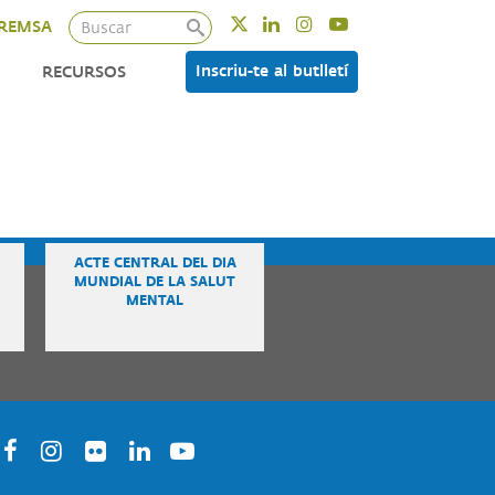
Buscar
Twitter
Linkedin
Instagram
Youtube
REMSA
Inscriu-te al butlletí
RECURSOS
ACTE CENTRAL DEL DIA
MUNDIAL DE LA SALUT
MENTAL
acebook
Instagram
Twitter
Linkedin
Youtube