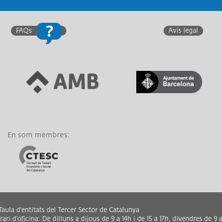
ANCES
·LABORADORS
FAQs
Avís legal
Link a Àrea Metropolitana
Link a Generalitat de
de Barcelona
Catalunya
En som membres:
Link a CTESC
aula d'entitats del Tercer Sector de Catalunya
ari d'oficina: De dilluns a dijous de 9 a 14h i de 15 a 17h, divendres de 9 a