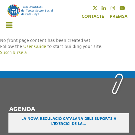
Pasar
Twitter
Linkedin
Instagra
Yout
al
CONTACTE
PREMSA
contenido
principal
No front page content has been created yet.
Follow the
User Guide
to start building your site.
Suscribirse a
AGENDA
LA NOVA REGULACIÓ CATALANA DELS SUPORTS A
L'EXERCICI DE LA...