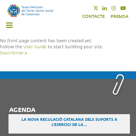
Pasar
Twitter
Linkedin
Instagra
Yout
al
CONTACTE
PREMSA
contenido
principal
No front page content has been created yet.
Follow the
User Guide
to start building your site.
Suscribirse a
AGENDA
LA NOVA REGULACIÓ CATALANA DELS SUPORTS A
L'EXERCICI DE LA...