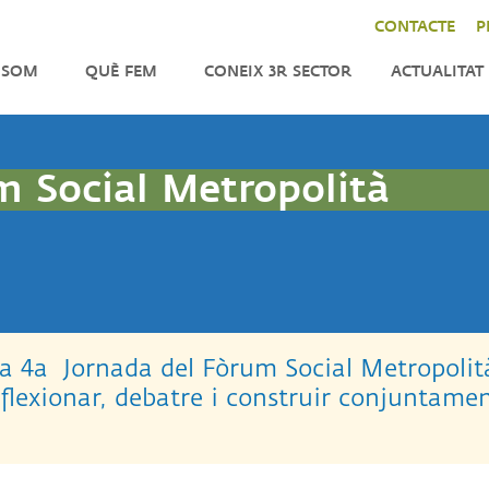
CONTACTE
P
 SOM
QUÈ FEM
CONEIX 3R SECTOR
ACTUALITAT
ENFORTIMENT
NOTÍCIES
LA
CER
INCIDÈNCIA
AGENDA
m Social Metropolità
DO
TOR
IMPACT
BUTLLETÍ
CAT
INTERNACIONAL
TRES
TATS
ANITZACIÓ
c la 4a Jornada del Fòrum Social Metropolità
eflexionar, debatre i construir conjuntamen
M
NSPARENTS
M
QUES