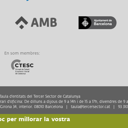
Link a Àrea Metropolitana
Link a Generalitat de
de Barcelona
Catalunya
En som membres:
Link a CTESC
aula d'entitats del Tercer Sector de Catalunya
ari d'oficina: De dilluns a dijous de 9 a 14h i de 15 a 17h, divendres de 9 a
 Girona 34, interior. 08010 Barcelona | taula@tercersector.cat | 93 310
oc per millorar la vostra