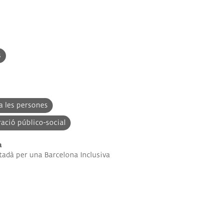
s
a les persones
ració público-social
a
tadà per una Barcelona Inclusiva