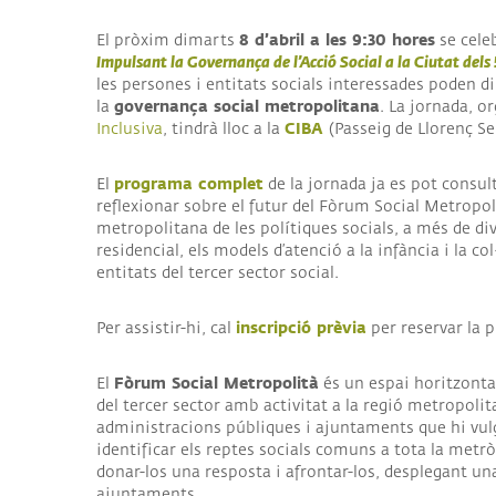
ALI
8 d’abril a les 9:30 hores
El pròxim dimarts
se cele
I
Impulsant la Governança de l’Acció Social a la Ciutat dels 
COL
les persones i entitats socials interessades poden di
governança social metropolitana
la
. La jornada, o
CIBA
Inclusiva
, tindrà lloc a la
(Passeig de Llorenç S
programa complet
El
de la jornada ja es pot consul
reflexionar sobre el futur del Fòrum Social Metropol
metropolitana de les polítiques socials, a més de di
residencial, els models d’atenció a la infància i la c
entitats del tercer sector social.
inscripció prèvia
Per assistir-hi, cal
per reservar la p
Fòrum Social Metropolità
El
és un espai horitzontal
del tercer sector amb activitat a la regió metropolitan
administracions públiques i ajuntaments que hi vulg
identificar els reptes socials comuns a tota la metrò
donar-los una resposta i afrontar-los, desplegant una 
ajuntaments.