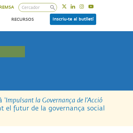
Cercador
Twitter
Linkedin
Instagram
Youtube
REMSA
Inscriu-te al butlletí
RECURSOS
 '
Impulsant la Governança de l’Acció
t el futur de la governança social