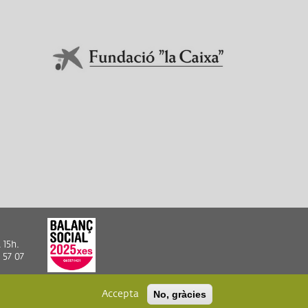
En col·laboració amb:
Link a Obra Social La Caixa
 15h.
 57 07
Accepta
No, gràcies