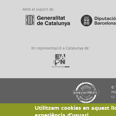
Amb el suport de:
Link a Generalitat de
Link a Diputació de
Catalunya
Barcelona
En representació a Catalunya de:
Link a EAPN
© T
Hor
c/
Utilitzem cookies en aquest ll
experiència d'usuari