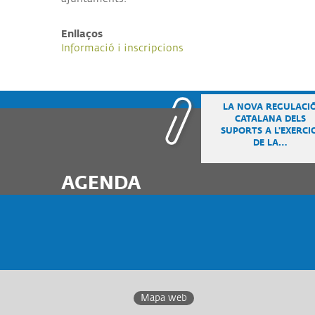
Enllaços
Informació i inscripcions
LA NOVA REGULACI
CATALANA DELS
SUPORTS A L'EXERCIC
DE LA…
AGENDA
Mapa web