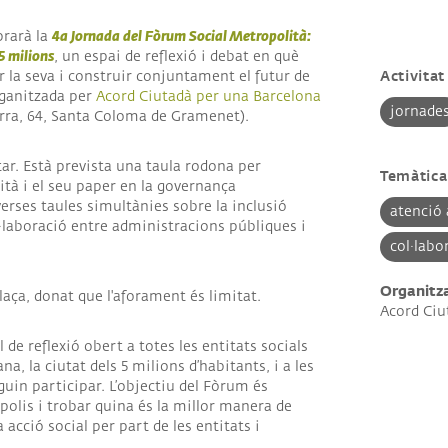
ANCES
4a Jornada del Fòrum Social Metropolità:
brarà la
5 milions
, un espai de reflexió i debat en què
·LABORADORS
Activitat
r la seva i construir conjuntament el futur de
rganitzada per
Acord Ciutadà per una Barcelona
jornade
erra, 64, Santa Coloma de Gramenet).
tar. Està prevista una taula rodona per
Temàtica
ità i el seu paper en la governança
verses taules simultànies sobre la inclusió
atenció 
ol·laboració entre administracions públiques i
col·labo
Organitz
laça, donat que l'aforament és limitat.
Acord Ciu
 de reflexió obert a totes les entitats socials
a, la ciutat dels 5 milions d’habitants, i a les
uin participar. L’objectiu del Fòrum és
polis i trobar quina és la millor manera de
acció social per part de les entitats i