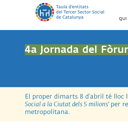
Vés
al
contingut
QUI
LA
TAU
DEL
TER
4a Jornada del Fòru
SEC
PIN
LES
NOS
ENTI
ORG
El proper dimarts 8 d’abril té llo
Social a la Ciutat dels 5 milions'
per r
SO
TRA
metropolitana.
SO
ÈTI