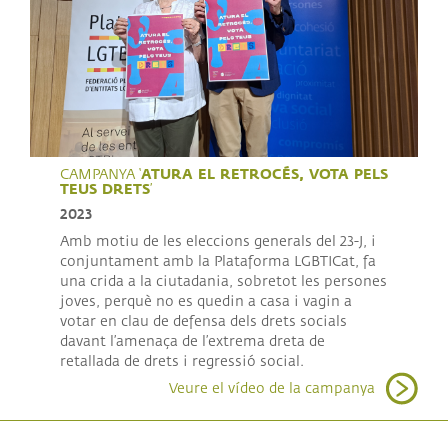
ATURA EL RETROCÉS, VOTA PELS
CAMPANYA ‘
TEUS DRETS
’
2023
Amb motiu de les eleccions generals del 23-J, i
conjuntament amb la Plataforma LGBTICat, fa
una crida a la ciutadania, sobretot les persones
joves, perquè no es quedin a casa i vagin a
votar en clau de defensa dels drets socials
davant l’amenaça de l’extrema dreta de
retallada de drets i regressió social.
Veure el vídeo de la campanya