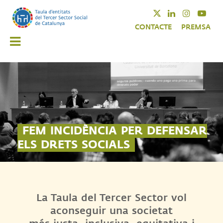
Vés
Twitter
Linkedin
Instagra
Yout
al
CONTACTE
PREMSA
contingut
FEM INCIDÈNCIA PER DEFENSAR
ELS DRETS SOCIALS
La Taula del Tercer Sector vol
aconseguir una societat