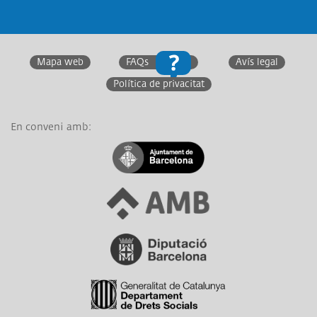
Twitter
Facebook
Instagram
Twitter
Linkedin
You
Mapa web
FAQs
Avís legal
Política de privacitat
En conveni amb:
Link a Ajuntament de Barcelona
Link a Àrea Metropolitana de Barcelona
Link a Diputació de Barcelona
Link a Generalitat de Catalunya