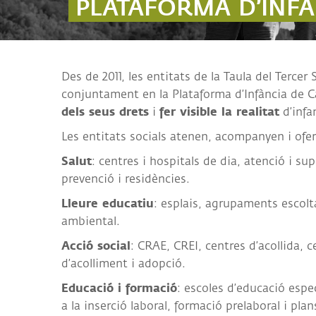
PLATAFORMA D’INFÀ
ALI
I
COL
Des de 2011, les entitats de la Taula del Terce
conjuntament en la Plataforma d’Infància de C
dels seus drets
fer visible la realitat
i
d’infa
Les entitats socials atenen, acompanyen i ofere
Salut
: centres i hospitals de dia, atenció i su
prevenció i residències.
Lleure educatiu
: esplais, agrupaments escolta
ambiental.
Acció social
: CRAE, CREI, centres d’acollida, c
d’acolliment i adopció.
Educació i formació
: escoles d’educació espe
a la inserció laboral, formació prelaboral i plan