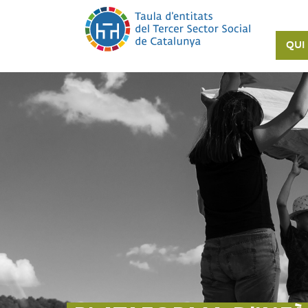
Vés
al
contingut
QUI
LA
TAU
DEL
TER
SEC
PIN
LES
NOS
ENTI
ORG
SO
TRA
SO
ÈTI