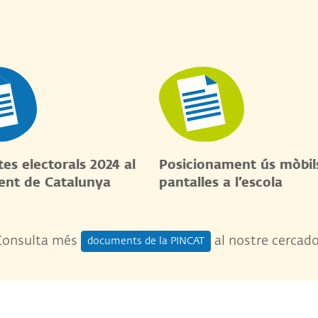
es electorals 2024 al
Posicionament ús mòbils
ent de Catalunya
pantalles a l’escola
Consulta més
al nostre cercad
documents de la PINCAT