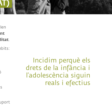
T)
llen
nt
litat
.
mbits:
Incidim perquè els
drets de la infància i
ó
l’adolescència siguin
reals i efectius
is
suport