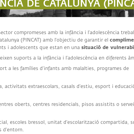
NCIA DE CATALUNYA (PINCA
ANCES
·LABORADORS
r Sector compromeses amb la infància i l’adolescència treba
complime
atalunya (PINCAT) amb l’objectiu de garantir el
situació de vulnerabi
nts i adolescents que estan en una
ixen suports a la infància i l’adolescència en diferents à
port a les famílies d’infants amb malalties, programes de
, activitats extraescolars, casals d’estiu, esport i educaci
entres oberts, centres residencials, pisos assistits o serve
cial, escoles bressol, unitat d’escolarització compartida, 
s d’entorn.