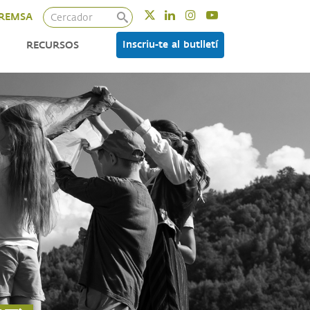
Cercador
Twitter
Linkedin
Instagram
Youtube
REMSA
Inscriu-te al butlletí
RECURSOS