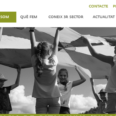
CONTACTE
P
 SOM
QUÈ FEM
CONEIX 3R SECTOR
ACTUALITAT
ENFORTIMENT
NOTÍCIES
LA
CER
INCIDÈNCIA
AGENDA
DO
TOR
IMPACT
BUTLLETÍ
CAT
INTERNACIONAL
TRES
TATS
ANITZACIÓ
M
NSPARENTS
M
QUES