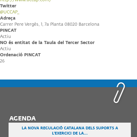
Twitter
@UCCAP_
Adreça
Carrer Pere Vergés, 1, 7a Planta 08020 Barcelona
PINCAT
Actiu
NO és entitat de la Taula del Tercer Sector
Actiu
Ordenació PINCAT
26
AGENDA
LA NOVA REGULACIÓ CATALANA DELS SUPORTS A
L'EXERCICI DE LA…