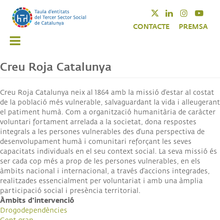
Vés
Twitter
Linkedin
Instagra
Yout
al
CONTACTE
PREMSA
contingut
Creu Roja Catalunya
Creu Roja Catalunya neix al 1864 amb la missió d’estar al costat
de la població més vulnerable, salvaguardant la vida i alleugerant
el patiment humà. Com a organització humanitària de caràcter
voluntari fortament arrelada a la societat, dona respostes
integrals a les persones vulnerables des d’una perspectiva de
desenvolupament humà i comunitari reforçant les seves
capacitats individuals en el seu context social. La seva missió és
ser cada cop més a prop de les persones vulnerables, en els
àmbits nacional i internacional, a través d’accions integrades,
realitzades essencialment per voluntariat i amb una àmplia
participació social i presència territorial.
Àmbits d'intervenció
Drogodependències