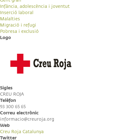
Gent gran
Infància, adolescència i joventut
Inserció laboral
Malalties
Migració i refugi
Pobresa i exclusió
Logo
Sigles
CREU ROJA
Telèfon
93 300 65 65
Correu electrònic
informacio@creuroja.org
Web
Creu Roja Catalunya
Twitter