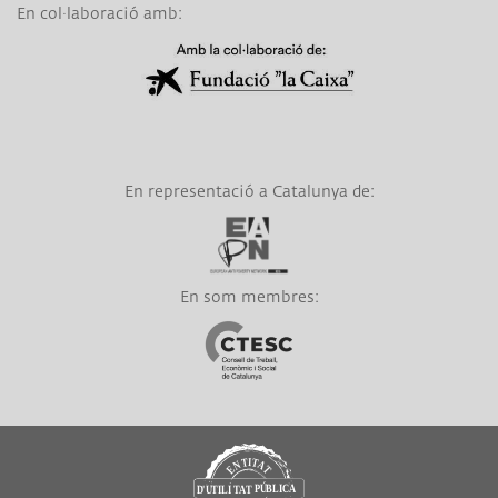
En col·laboració amb:
Link a Obra Social La Caixa
En representació a Catalunya de:
Link a EAPN
En som membres:
Link a CTESC