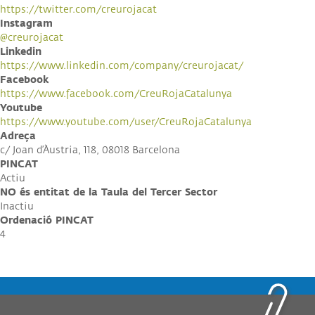
https://twitter.com/creurojacat
Instagram
@creurojacat
Linkedin
https://www.linkedin.com/company/creurojacat/
Facebook
https://www.facebook.com/CreuRojaCatalunya
Youtube
https://www.youtube.com/user/CreuRojaCatalunya
Adreça
c/ Joan d’Àustria, 118, 08018 Barcelona
PINCAT
Actiu
NO és entitat de la Taula del Tercer Sector
Inactiu
Ordenació PINCAT
4