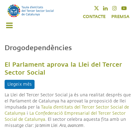
Vés
Twitter
Linkedin
Instagra
Yout
al
CONTACTE
PREMSA
contingut
Drogodependències
El Parlament aprova la Llei del Tercer
Sector Social
Llegeix més
sobre El Parlament aprova la Llei del Tercer Sector
La Llei del Tercer Sector Social ja és una realitat després que
el Parlament de Catalunya ha aprovat la proposició de llei
impulsada per la
Taula d’entitats del Tercer Sector Social de
Catalunya
i
La Confederació Empresarial del Tercer Sector
Social de Catalunya
. El sector celebra aquesta fita amb un
missatge clar:
Ja tenim Llei. Ara, avancem
.