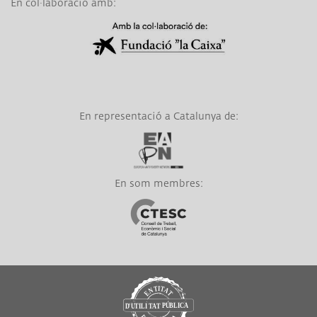
En col·laboració amb:
Link a Obra Social La Caixa
En representació a Catalunya de:
Link a EAPN
En som membres:
Link a CTESC