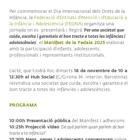
Per commemorar el Dia Internacional dels Drets de la
Infància, la
Federació d'Entitats d'Atenció i d'Educació a
la Infància i Adolescència (FEDAIA)
organitza una
Per una societat que
jornada on es presentarà i llegirà '
cuida, escolta i garanteix el bon tracte a totes les infàncies i
adolescències
Manifest de la Fedaia 2025
', el
elaborat
amb la participació d’infants, adolescents,
professionals i representants institucionals.
18 de novembre de 10 a
L'acte, que tindrà lloc dimarts
12:30h al Hub Social
(C/Girona 34, interior, Barcelona),
reivindica una societat que cuida, escolta i garanteix el
bon tracte a totes les infàncies i adolescències.
PROGRAMA
10:00h Presentació pública
del Manifest i adhesions
10:25h Projecció vídeo
'
De què parlem quan parlem de bon
tracte a la infància?
'
10:30h Nens, nenes i adolescents conversaran
sobre