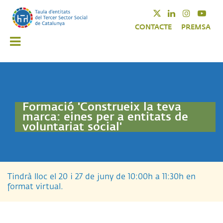
Vés
Twitter
Linkedin
Instagra
Yout
al
CONTACTE
PREMSA
contingut
Formació 'Construeix la teva
marca: eines per a entitats de
voluntariat social'
Tindrà lloc el 20 i 27 de juny de 10:00h a 11:30h en
format virtual.