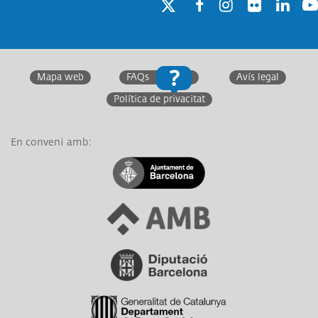
Twitter
Facebook
Instagram
Twitter
Linkedin
You
Mapa web
FAQs
Avís legal
Política de privacitat
En conveni amb:
Link a Ajuntament de Barcelona
Link a Àrea Metropolitana de Barcelona
Link a Diputació de Barcelona
Link a Generalitat de Catalunya