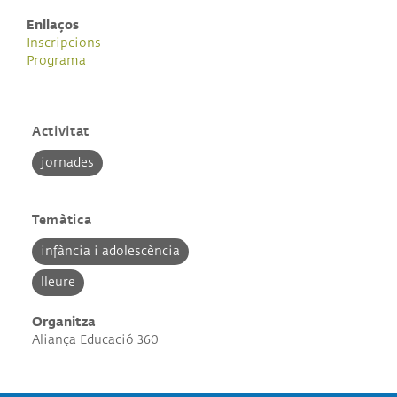
Enllaços
Inscripcions
Programa
Activitat
jornades
Temàtica
infància i adolescència
lleure
Organitza
Aliança Educació 360