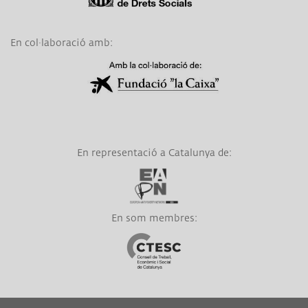
En col·laboració amb:
Link a Obra Social La Caixa
En representació a Catalunya de:
Link a EAPN
En som membres:
Link a CTESC