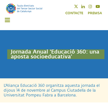
Vés
Twitter
Linkedin
Instagra
Yout
al
CONTACTE
PREMSA
contingut
Jornada Anual 'Educació 360: una
aposta socioeducativa'
L'Aliança Educació 360 organitza aquesta jornada el
dijous 14 de novembre al Campus Ciutadella de la
Universitat Pompeu Fabra a Barcelona.