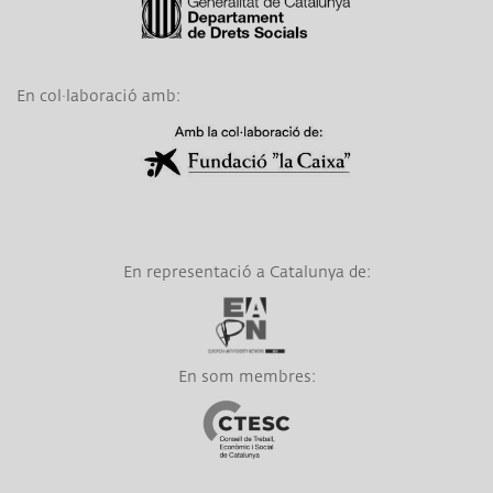
En col·laboració amb:
Link a Obra Social La Caixa
En representació a Catalunya de:
Link a EAPN
En som membres:
Link a CTESC