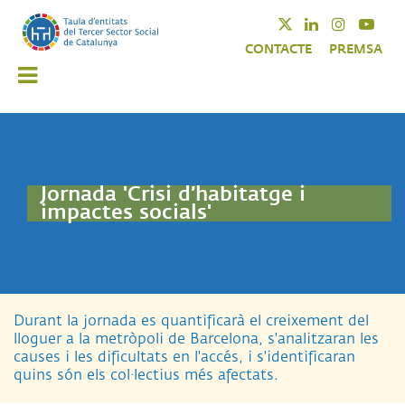
Vés
Twitter
Linkedin
Instagra
Yout
al
CONTACTE
PREMSA
contingut
Jornada 'Crisi d’habitatge i
impactes socials'
Durant la jornada es quantificarà el creixement del
lloguer a la metròpoli de Barcelona, s'analitzaran les
causes i les dificultats en l'accés, i s'identificaran
quins són els col·lectius més afectats.