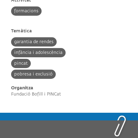
Activitat
formacions
Temàtica
garantia de rendes
infància i adolescència
pincat
pobresa i exclusió
Organitza
Fundació Bofill i PINCat