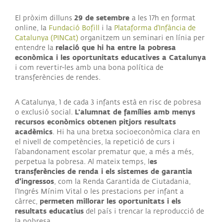
29 de setembre
El pròxim dilluns
a les 17h en format
online, la
Fundació Bofill
i la
Plataforma d'Infància de
Catalunya (PINCat)
organitzem un seminari en línia per
relació que hi ha entre la pobresa
entendre la
econòmica i les oportunitats educatives a Catalunya
i com revertir-les amb una bona política de
transferències de rendes.
A Catalunya, 1 de cada 3 infants està en risc de pobresa
L'alumnat de famílies amb menys
o exclusió social.
recursos econòmics obtenen pitjors resultats
acadèmics
. Hi ha una bretxa socioeconòmica clara en
el nivell de competències, la repetició de curs i
l’abandonament escolar prematur que, a més a més,
es
perpetua la pobresa. Al mateix temps, l
transferències de renda i els sistemes de garantia
d’ingressos
, com la Renda Garantida de Ciutadania,
l’Ingrés Mínim Vital o les prestacions per infant a
permeten millorar les oportunitats i els
càrrec,
resultats educatius
del país i trencar la reproducció de
la pobresa.