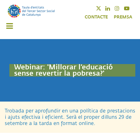
Vés
Twitter
Linkedin
Instagra
Yout
al
CONTACTE
PREMSA
contingut
Webinar: 'Millorar l’educació
sense revertir la pobresa?'
Trobada per aprofundir en una política de prestacions
i ajuts efectiva i eficient. Serà el proper dilluns 29 de
setembre a la tarda en format online.