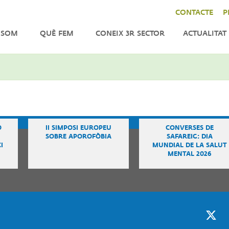
CONTACTE
P
 SOM
QUÈ FEM
CONEIX 3R SECTOR
ACTUALITAT
ENFORTIMENT
NOTÍCIES
LA
CER
INCIDÈNCIA
AGENDA
DO
TOR
IMPACT
BUTLLETÍ
CAT
INTERNACIONAL
Ó
II SIMPOSI EUROPEU
CONVERSES DE
TRES
SOBRE APOROFÒBIA
SAFAREIG: DIA
TATS
I
MUNDIAL DE LA SALUT
MENTAL 2026
ANITZACIÓ
M
NSPARENTS
M
QUES
Twitter
F