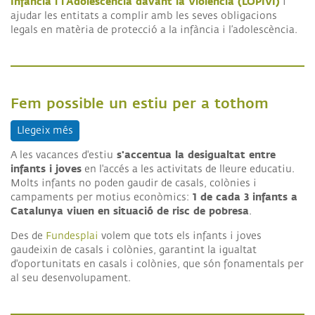
Infància i l’Adolescència davant la Violència (LOPIVI)
i
ajudar les entitats a complir amb les seves obligacions
legals en matèria de protecció a la infància i l’adolescència.
Fem possible un estiu per a tothom
Llegeix més
sobre Fem possible un estiu per a tothom
s'accentua la desigualtat entre
A les vacances d'estiu
infants i joves
en l'accés a les activitats de lleure educatiu.
Molts infants no poden gaudir de casals, colònies i
1 de cada 3 infants a
campaments per motius econòmics:
Catalunya viuen en situació de risc de pobresa
.
Des de
Fundesplai
volem que tots els infants i joves
gaudeixin de casals i colònies, garantint la igualtat
d'oportunitats en casals i colònies, que són fonamentals per
al seu desenvolupament.