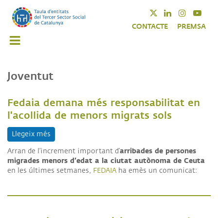
Vés
Twitter
Linkedin
Instagra
Yout
al
CONTACTE
PREMSA
contingut
Joventut
Fedaia demana més responsabilitat en
l'acollida de menors migrats sols
Llegeix més
sobre Fedaia demana més responsabilitat en l'aco
arribades de persones
Arran de l’increment important d’
migrades menors d’edat a la ciutat autònoma de Ceuta
en les últimes setmanes,
FEDAIA
ha emès un comunicat: