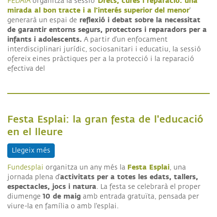
Drets, cures i reparació: una
FEDAIA
organitza la sessió '
mirada al bon tracte i a l'interés superior del menor
'
reflexió i debat sobre la necessitat
generarà un espai de
de garantir entorns segurs, protectors i reparadors per a
infants i adolescents.
A partir d’un enfocament
interdisciplinari jurídic, sociosanitari i educatiu, la sessió
ofereix eines pràctiques per a la protecció i la reparació
efectiva del
Festa Esplai: la gran festa de l'educació
en el lleure
Llegeix més
sobre Festa Esplai: la gran festa de l'educació en el
Festa Esplai
Fundesplai
organitza un any més la
, una
activitats per a totes les edats, tallers,
jornada plena d’
espectacles, jocs i natura
. La festa se celebrarà el proper
10 de maig
diumenge
amb entrada gratuïta, pensada per
viure-la en família o amb l'esplai.