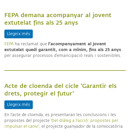
FEPA demana acompanyar al jovent
extutelat fins als 25 anys
Llegeix més
sobre FEPA demana acompanyar al jovent extutelat
l’acompanyament al jovent
FEPA
ha reclamat que
extutelat quedi garantit, com a mínim, fins als 25 anys
per assegurar processos d’emancipació reals i sostenibles.
Acte de cloenda del cicle 'Garantir els
drets, protegir el futur'
Llegeix més
sobre Acte de cloenda del cicle 'Garantir els drets, 
En l'acte de cloenda, es presentaran les conclusions i les
propostes del projecte '
Del diàleg a l'acció: propostes per
impulsar el canvi
', el projecte guanyador de la convocatòria