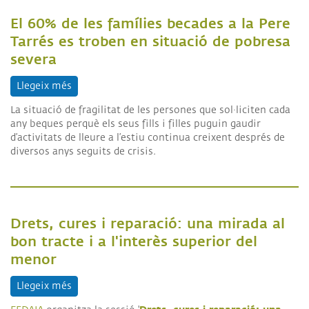
El 60% de les famílies becades a la Pere
Tarrés es troben en situació de pobresa
severa
Llegeix més
sobre El 60% de les famílies becades a la Pere Tar
La situació de fragilitat de les persones que sol·liciten cada
any beques perquè els seus fills i filles puguin gaudir
d’activitats de lleure a l’estiu continua creixent després de
diversos anys seguits de crisis.
Drets, cures i reparació: una mirada al
bon tracte i a l'interès superior del
menor
Llegeix més
sobre Drets, cures i reparació: una mirada al bon 