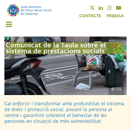
Vés
Twitter
Linkedin
Instagra
Yout
al
CONTACTE
PREMSA
contingut
Comunicat de la Taula sobre el
sistema de prestacions socials
@T3S
Cal enfortir i transformar amb profunditat el sistema
de drets i protecció social, posant la persona al
centre i garantint sobretot el benestar de les
persones en situació de més vulnerabilitat.