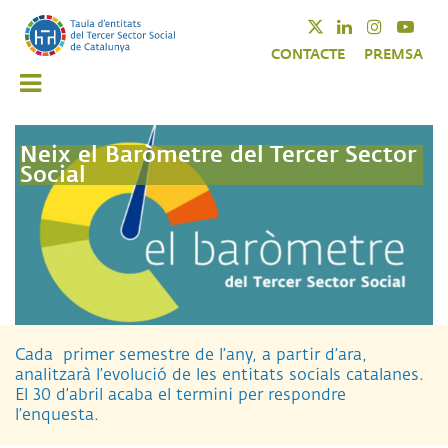
Vés
Twitter
Linkedin
Instagra
Yout
al
CONTACTE
PREMSA
contingut
Neix el Baròmetre del Tercer Sector
Social
Cada primer semestre de l’any, a partir d’ara,
analitzarà l’evolució de les entitats socials catalanes.
El 30 d’abril acaba el termini per respondre
l’enquesta.