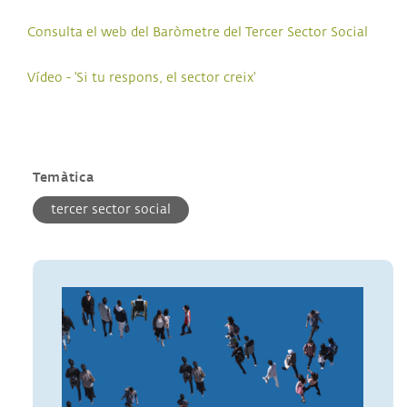
Consulta el web del Baròmetre del Tercer Sector Social
Vídeo - 'Si tu respons, el sector creix'
Temàtica
tercer sector social