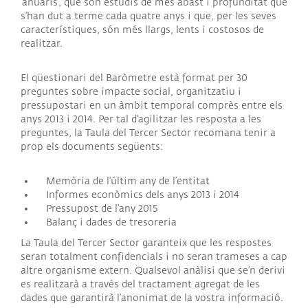
‘anuaris’, que són estudis de més abast i profunditat que
s’han dut a terme cada quatre anys i que, per les seves
característiques, són més llargs, lents i costosos de
realitzar.
El qüestionari del Baròmetre està format per 30
preguntes sobre impacte social, organitzatiu i
pressupostari en un àmbit temporal comprès entre els
anys 2013 i 2014. Per tal d'agilitzar les resposta a les
preguntes, la Taula del Tercer Sector recomana tenir a
prop els documents següents:
Memòria de l’últim any de l’entitat
Informes econòmics dels anys 2013 i 2014
Pressupost de l’any 2015
Balanç i dades de tresoreria
La Taula del Tercer Sector garanteix que les respostes
seran totalment confidencials i no seran trameses a cap
altre organisme extern. Qualsevol anàlisi que se’n derivi
es realitzarà a través del tractament agregat de les
dades que garantirà l’anonimat de la vostra informació.