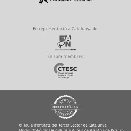
En representació a Catalunya de:
Link a EAPN
En som membres:
Link a CTESC
© Taula d'entitats del Tercer Sector de Catalunya
Horari d'oficina: De dilluns a dijous de 9 a 14h i de 15 a 17h,