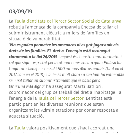
03/09/19
La
Taula d’entitats del Tercer Sector Social de Catalunya
rebutja l’amenaça de la companyia Endesa de tallar el
subministrament elèctric a milers de famílies en
situació de vulnerabilitat.
No es poden permetre les amenaces ni es pot jugar amb els
“
drets de les famílies. El
dret a
l'energia està reconegut
clarament a la llei 24/2015
i aquest és el nostre marc
normatiu i
cal que sigui respectat per a tothom i més encara quan Endesa ha
tingut uns
beneficis nets d’1.500 milions d’euros anuals (tant en el
2017 com en el 2018). La llei és molt
clara i a cap família vulnerable
se li pot tallar un subministrament que és bàsic per a
tenir
una
vida digna
” ha assegurat Martí Batllori,
coordinador del grup de treball del dret a l'habitatge i a
l'energia de la
Taula del Tercer Sector
. L'entitat està
participant en les diverses reunions que estan
organitzant les Administracions per donar resposta a
aquesta situació.
La
Taula
valora positivament que s’hagi acordat una