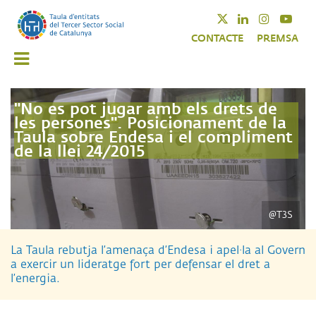
Vés
Twitter
Linkedin
Instagra
Yout
al
CONTACTE
PREMSA
contingut
"No es pot jugar amb els drets de
les persones". Posicionament de la
Taula sobre Endesa i el compliment
de la llei 24/2015
@T3S
La Taula rebutja l’amenaça d’Endesa i apel·la al Govern
a exercir un lideratge fort per defensar el dret a
l’energia.