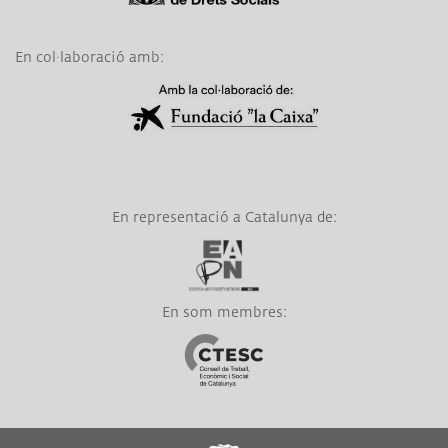
En col·laboració amb:
Link a Obra Social La Caixa
En representació a Catalunya de:
Link a EAPN
En som membres:
Link a CTESC