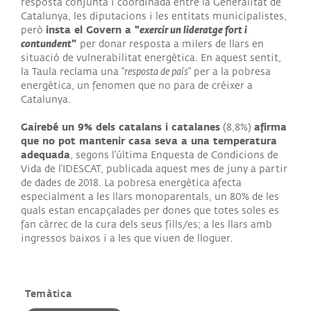
resposta conjunta i coordinada entre la Generalitat de
Catalunya, les diputacions i les entitats municipalistes,
insta el Govern a “
exercir un lideratge fort i
però
contundent
”
per donar resposta a milers de llars en
situació de vulnerabilitat energètica. En aquest sentit,
la Taula reclama una “
resposta de país
” per a la pobresa
energètica, un fenomen que no para de créixer a
Catalunya.
Gairebé un 9% dels catalans i catalanes
afirma
(8,8%)
que no pot mantenir casa seva a una temperatura
adequada
, segons l’última Enquesta de Condicions de
Vida de l’IDESCAT, publicada aquest mes de juny a partir
de dades de 2018. La pobresa energètica afecta
especialment a les llars monoparentals, un 80% de les
quals estan encapçalades per dones que totes soles es
fan càrrec de la cura dels seus fills/es; a les llars amb
ingressos baixos i a les que viuen de lloguer.
Temàtica