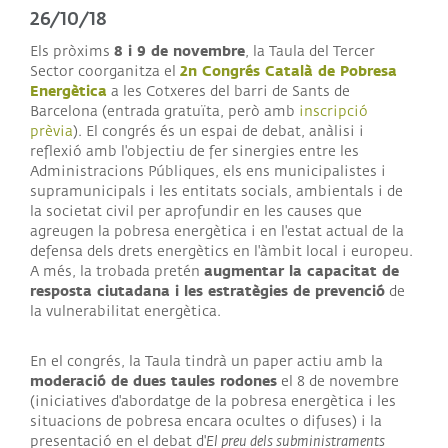
26/10/18
8 i 9 de novembre
Els pròxims
, la Taula del Tercer
2n Congrés Català de Pobresa
Sector coorganitza el
Energètica
a les Cotxeres del barri de Sants de
Barcelona (entrada gratuïta, però amb
inscripció
prèvia
). El congrés és un espai de debat, anàlisi i
reflexió amb l'objectiu de fer sinergies entre les
Administracions Públiques, els ens municipalistes i
supramunicipals i les entitats socials, ambientals i de
la societat civil per aprofundir en les causes que
agreugen la pobresa energètica i en l'estat actual de la
defensa dels drets energètics en l'àmbit local i europeu.
augmentar la capacitat de
A més, la trobada pretén
resposta ciutadana i les estratègies de prevenció
de
la vulnerabilitat energètica.
En el congrés, la Taula tindrà un paper actiu amb la
moderació de dues taules rodones
el 8 de novembre
(iniciatives d'abordatge de la pobresa energètica i les
situacions de pobresa encara ocultes o difuses) i la
presentació en el debat d'
El preu dels subministraments