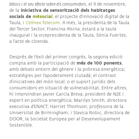
bàsics i el seu efecte sobre els consumidors
, el 9 de novembre,
iniciativa de sensorització dels habitatges
de la
socials de
m4social
, el projecte d'innovació digital de la
Taula, i
Cellnex Telecom
. A més, la presidenta de la Taula
del Tercer Sector, Francina Alsina, estarà a la taula
inaugural i la vicepresidenta de la Taula, Sònia Fuertes,
a l'acte de cloenda.
Després de l’èxit del primer congrés, la segona edició
més de 100 ponents
compta amb la participació de
,
amb debats entorn del gènere i la pobresa energètica;
estratègies per l’apoderament ciutadà; el contrast
d’iniciatives del món local; o el suport jurídic dels
consumidors en situació de vulnerabilitat. Entre altres,
hi intervindran Javier García Breva, president de N2E i
expert en política energètica; Marilyn Smith, directora
executiva d’ENACT; Harriet Thomson, professora de la
Universitat de Birmingham; i Slavica Robic, directora de
DOOR, la Societat Europea per al Desenvolupament
Sostenible.