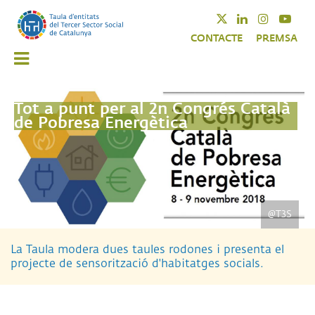
Vés
Twitter
Linkedin
Instagra
Yout
al
CONTACTE
PREMSA
contingut
Tot a punt per al 2n Congrés Català
de Pobresa Energètica
@T3S
La Taula modera dues taules rodones i presenta el
projecte de sensorització d'habitatges socials.