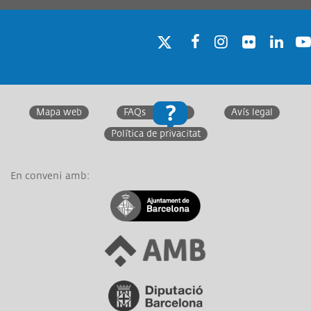
Twitter
Facebook
Instagram
Twitter
Linkedin
You
Mapa web
FAQs
Avís legal
Política de privacitat
En conveni amb:
Link a Ajuntament de Barcelona
Link a Àrea Metropolitana de Barcelona
Link a Diputació de Barcelona