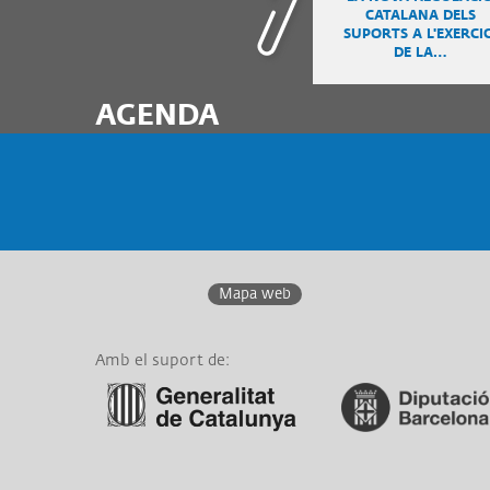
CATALANA DELS
SUPORTS A L'EXERCIC
DE LA…
AGENDA
Mapa web
Amb el suport de:
Link a Generalitat de
Link a Diputació de
Catalunya
Barcelona