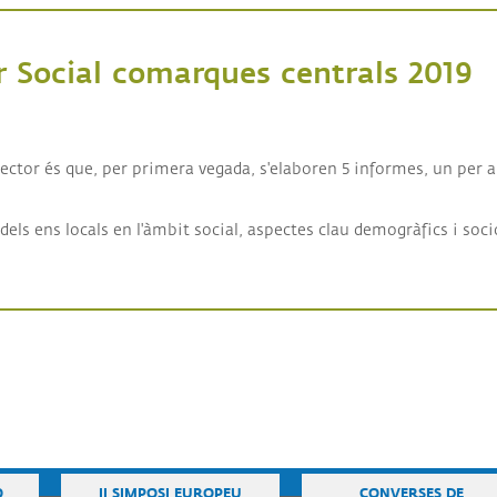
r Social comarques centrals 2019
al comarques centrals 2019
Sector és que, per primera vegada, s'elaboren 5 informes, un per a 
els ens locals en l'àmbit social, aspectes clau demogràfics i soci
Ó
II SIMPOSI EUROPEU
CONVERSES DE