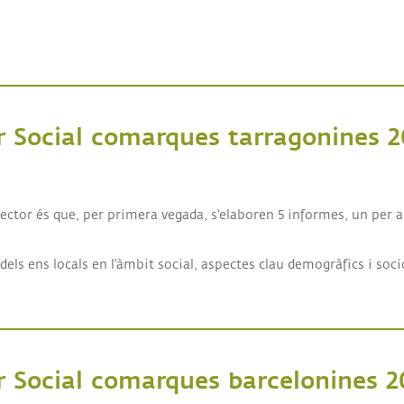
al a l'Àrea Metropolitana de Barcelona 2020
r Social comarques tarragonines 2
al comarques tarragonines 2019
Sector és que, per primera vegada, s'elaboren 5 informes, un per a 
els ens locals en l'àmbit social, aspectes clau demogràfics i soci
r Social comarques barcelonines 2