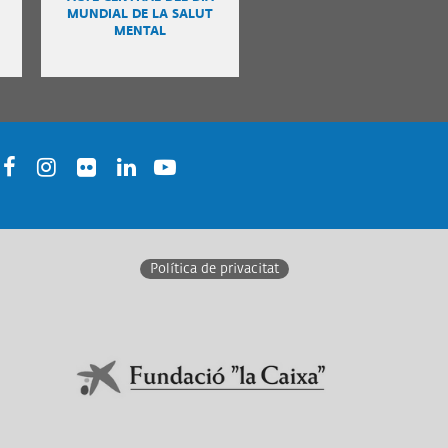
MUNDIAL DE LA SALUT
MENTAL
acebook
Instagram
Twitter
Linkedin
Youtube
Política de privacitat
En col·laboració amb:
Link a Obra Social La Caixa