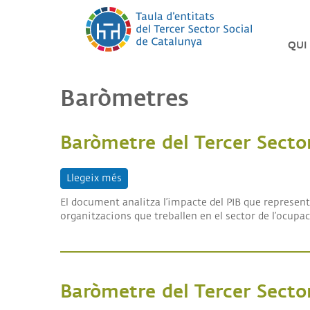
Vés
al
contingut
QUI
LA
TAU
Baròmetres
DEL
TER
SEC
Baròmetre del Tercer Secto
PIN
LES
Llegeix més
sobre Baròmetre del Tercer Sector Soci
NOS
ENTI
El document analitza l’impacte del PIB que representen
organitzacions que treballen en el sector de l’ocupac
ORG
SO
TRA
Baròmetre del Tercer Sector
SO
ÈTI