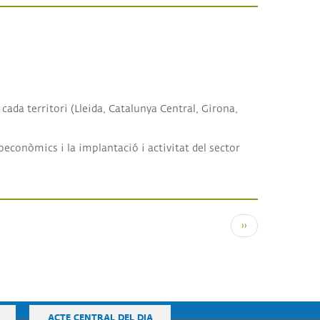
cada territori (Lleida, Catalunya Central, Girona,
oeconòmics i la implantació i activitat del sector
Pàgina següent
››
ACTE CENTRAL DEL DIA