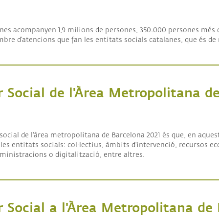
al de Catalunya 2022
lanes acompanyen 1,9 milions de persones, 350.000 persones més 
mbre d’atencions que fan les entitats socials catalanes, que és de
 Social de l'Àrea Metropolitana d
l de l'Àrea Metropolitana de Barcelona 2021
ocial de l'àrea metropolitana de Barcelona 2021 és que, en aquesta 
es entitats socials: col·lectius, àmbits d'intervenció, recursos 
dministracions o digitalització, entre altres.
r Social a l'Àrea Metropolitana de