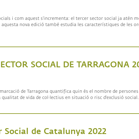
al 2024
ANCES
·LABORADORS
cials i com aquest s'incrementa: el tercer sector social ja atén m
més, aquesta nova edició també estudia les característiques de les 
ECTOR SOCIAL DE TARRAGONA 2
 SOCIAL DE TARRAGONA 2022
demarcació de Tarragona quantifica quin és el nombre de persones
 qualitat de vida de col·lectius en situació o risc d'exclusió social.
r Social de Catalunya 2022