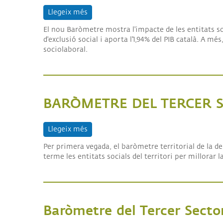
Llegeix més
sobre Baròmetre del Tercer Sector Soci
ALI
I
COL
El nou Baròmetre mostra l'impacte de les entitats so
d'exclusió social i aporta l'1,94% del PIB català. A 
sociolaboral.
BARÒMETRE DEL TERCER S
Llegeix més
sobre BARÒMETRE DEL TERCER SECTOR
Per primera vegada, el baròmetre territorial de la 
terme les entitats socials del territori per millorar la
Baròmetre del Tercer Secto