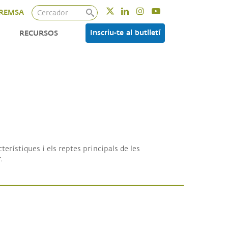
Cercador
Twitter
Linkedin
Instagram
Youtube
REMSA
Inscriu-te al butlletí
RECURSOS
terístiques i els reptes principals de les
.