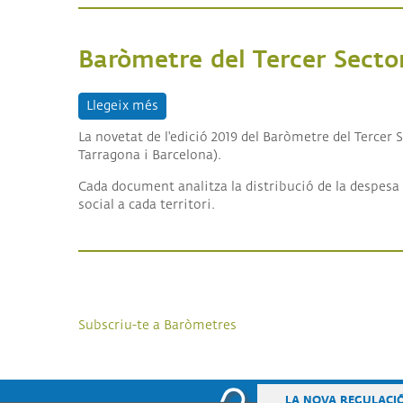
Baròmetre del Tercer Secto
Llegeix més
sobre Baròmetre del Tercer Sector Soci
La novetat de l'edició 2019 del Baròmetre del Tercer 
Tarragona i Barcelona).
Cada document analitza la distribució de la despesa d
social a cada territori.
Paginació
Subscriu-te a Baròmetres
LA NOVA REGULACI