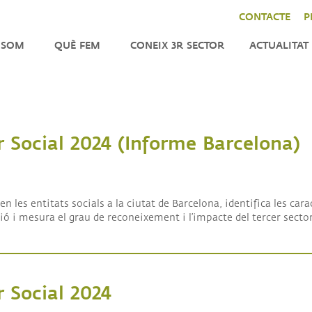
CONTACTE
P
 SOM
QUÈ FEM
CONEIX 3R SECTOR
ACTUALITAT
ENFORTIMENT
NOTÍCIES
LA
CER
INCIDÈNCIA
AGENDA
DO
TOR
IMPACT
BUTLLETÍ
r Social 2024 (Informe Barcelona)
CAT
INTERNACIONAL
al 2024 (Informe Barcelona)
TRES
TATS
 les entitats socials a la ciutat de Barcelona, identifica les carac
ió i mesura el grau de reconeixement i l’impacte del tercer sector
ANITZACIÓ
M
NSPARENTS
 Social 2024
M
QUES