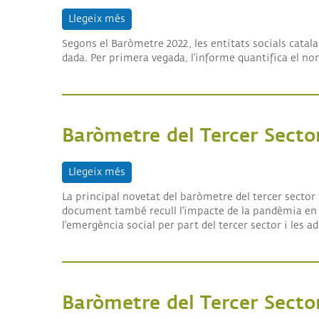
Llegeix més
sobre Baròmetre del Tercer Sector Soci
Segons el Baròmetre 2022, les entitats socials cata
dada. Per primera vegada, l'informe quantifica el no
Baròmetre del Tercer Sector
Llegeix més
sobre Baròmetre del Tercer Sector Socia
La principal novetat del baròmetre del tercer sector s
document també recull l'impacte de la pandèmia en l
l'emergència social per part del tercer sector i les a
Baròmetre del Tercer Secto