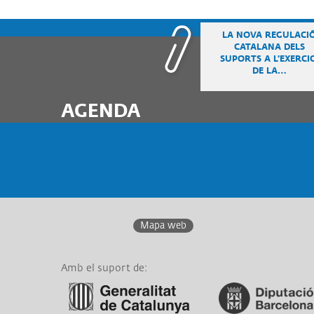
LA NOVA REGULACI
CATALANA DELS
SUPORTS A L'EXERCIC
DE LA…
AGENDA
Mapa web
Amb el suport de:
Link a Generalitat de
Link a Diputació de
Catalunya
Barcelona