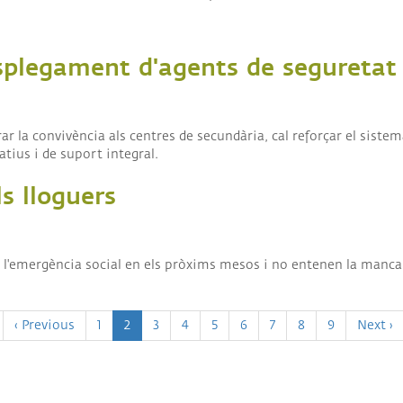
splegament d'agents de seguretat 
orar la convivència als centres de secundària, cal reforçar el sist
ius i de suport integral.
s lloguers
de l'emergència social en els pròxims mesos i no entenen la manca
a
Pàgina
‹ Previous
Page
1
Pàgina
2
Page
3
Page
4
Page
5
Page
6
Page
7
Page
8
Page
9
Pàgina
Next ›
anterior
actual
següen