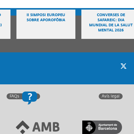
Ó
II SIMPOSI EUROPEU
CONVERSES DE
SOBRE APOROFÒBIA
SAFAREIG: DIA
I
MUNDIAL DE LA SALUT
MENTAL 2026
Twitter
F
FAQs
Avís legal
Link a Àrea Metropolitana
Link a Generalitat de
de Barcelona
Catalunya