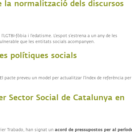
e la normalització dels discursos
l’LGTBI-fòbia i l’edatisme.
L’espot s’estrena a un any de les
vulnerable que les entitats socials acompanyen.
s polítiques socials
El pacte preveu un model per actualitzar l’índex de referència per
cer Sector Social de Catalunya en
acord de pressupostos per al períod
Xavier Trabado, han signat un