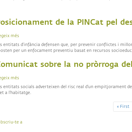
Social
entitats
pressupost
socials
2026-
reclamen
2027
ser
osicionament de la PINCat pel de
escoltades
per
egeix més
sobre
garantir
Posicionament
drets
s entitats d’infància defensen que, per prevenir conflictes i mill
de
i
osten per un enfocament preventiu basat en recursos socioeducat
la
qualitat
PINCat
en
omunicat sobre la no pròrroga del
pel
l’atenció
desplegament
a
d'agents
la
egeix més
sobre
de
dependència
Comunicat
s entitats socials adverteixen del risc real d’un empitjorament 
seguretat
sobre
et a l’habitatge.
de
la
aginació
paisà
no
als
Primer
« First
pròrroga
centres
pàgina
dels
educatius
lloguers
bscriu-te a