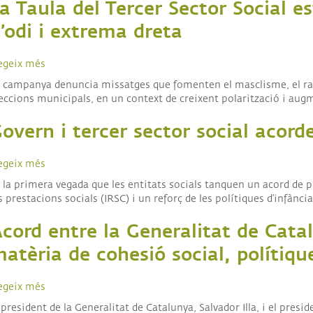
a Taula del Tercer Sector Social e
de
de
ALI
la
l’aprovació
’odi i extrema dreta
I
Llei
de
COL
24/2015
l’Estratègia
egeix més
sobre
de
de
La
pobresa
lluita
 campanya denuncia missatges que fomenten el masclisme, el racis
Taula
energètica
contra
eccions municipals, en un context de creixent polarització i aug
del
la
Tercer
pobresa
overn i tercer sector social acord
Sector
infantil
Social
a
estrena
egeix més
sobre
Catalunya
l’espot
Govern
 la primera vegada que les entitats socials tanquen un acord de 
#ÉsOdi
i
s prestacions socials (IRSC) i un reforç de les polítiques d’infància
per
tercer
alertar
sector
cord entre la Generalitat de Catal
de
social
la
acorden
atèria de cohesió social, polítiqu
normalització
noves
dels
mesures
egeix més
sobre
discursos
per
Acord
d’odi
avançar
 president de la Generalitat de Catalunya, Salvador Illa, i el presi