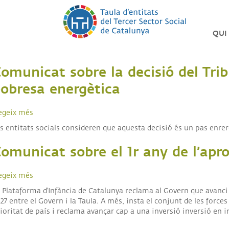
Vés
al
contingut
QUI
LA
TAU
omunicat sobre la decisió del Tribu
DEL
TER
obresa energètica
SEC
PIN
egeix més
sobre
Comunicat
s entitats socials consideren que aquesta decisió és un pas enrer
LES
sobre
NOS
la
ENTI
omunicat sobre el 1r any de l’apro
decisió
del
ORG
Tribunal
egeix més
sobre
Constitucional
Comunicat
SO
 Plataforma d'Infància de Catalunya reclama al Govern que avanci
TRA
d’anul·lar
sobre
27 entre el Govern i la Taula. A més, insta el conjunt de les forc
dos
el
ioritat de país i reclama avançar cap a una inversió inversió en i
articles
SO
1r
ÈTI
clau
any