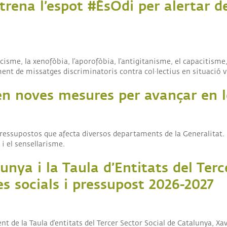
strena l’espot #ÉsOdi per alertar d
ANCES
·LABORADORS
me, la xenofòbia, l’aporofòbia, l’antigitanisme, el capacitisme, 
ment de missatges discriminatoris contra col·lectius en situació 
en noves mesures per avançar en le
pressupostos que afecta diversos departaments de la Generalitat.
 i el sensellarisme.
unya i la Taula d’Entitats del Ter
es socials i pressupost 2026-2027
dent de la Taula d’entitats del Tercer Sector Social de Catalunya, 