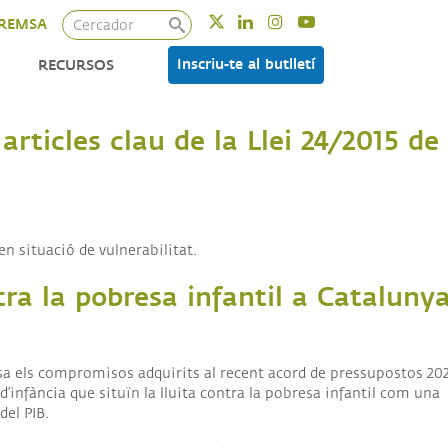
Cercador
Twitter
Linkedin
Instagram
Youtube
REMSA
Inscriu-te al butlletí
RECURSOS
articles clau de la Llei 24/2015 de
en situació de vulnerabilitat.
tra la pobresa infantil a Cataluny
esa els compromisos adquirits al recent acord de pressupostos 20
’infància que situïn la lluita contra la pobresa infantil com una
del PIB.