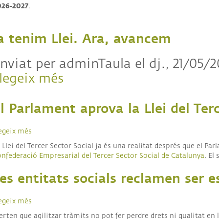
entre
i
en
026-2027
.
la
extrema
les
Generalitat
dreta
polítiques
de
socials
a tenim Llei. Ara, avancem
Catalunya
i
la
nviat per
adminTaula
el
dj., 21/05/2
Taula
legeix més
sobre
d’Entitats
del
Ja
Tercer
tenim
l Parlament aprova la Llei del Ter
Sector
Social
Llei.
de
egeix més
sobre
Ara,
Catalunya
El
 Llei del Tercer Sector Social ja és una realitat després que el P
en
avancem
Parlament
nfederació Empresarial del Tercer Sector Social de Catalunya
. El
matèria
aprova
de
la
es entitats socials reclamen ser e
cohesió
Llei
social,
del
polítiques
Tercer
egeix més
sobre
socials
Sector
Les
erten que agilitzar tràmits no pot fer perdre drets ni qualitat en l
i