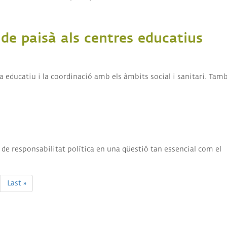
de paisà als centres educatius
ema educatiu i la coordinació amb els àmbits social i sanitari. Tam
 de responsabilitat política en una qüestió tan essencial com el
Última
Last »
t
pàgina