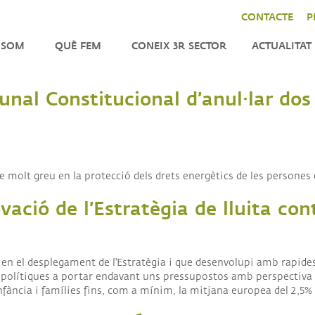
CONTACTE
P
 SOM
QUÈ FEM
CONEIX 3R SECTOR
ACTUALITAT
ENFORTIMENT
NOTÍCIES
LA
nal Constitucional d’anul·lar dos 
CER
INCIDÈNCIA
AGENDA
DO
TOR
IMPACT
BUTLLETÍ
CAT
INTERNACIONAL
e molt greu en la protecció dels drets energètics de les persones 
TRES
TATS
vació de l’Estratègia de lluita con
ANITZACIÓ
M
 en el desplegament de l'Estratègia i que desenvolupi amb rapid
NSPARENTS
es polítiques a portar endavant uns pressupostos amb perspectiva d
nfància i famílies fins, com a mínim, la mitjana europea del 2,5% 
M
QUES