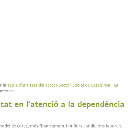
r la
Taula d’entitats del Tercer Sector Social de Catalunya
i
La
, avancem
.
itat en l’atenció a la dependència
odel de cures, més finançament i millors condicions laborals.