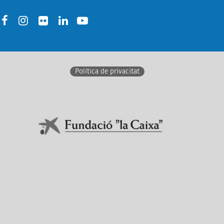
acebook
Instagram
Twitter
Linkedin
Youtube
Política de privacitat
En col·laboració amb:
Link a Obra Social La Caixa