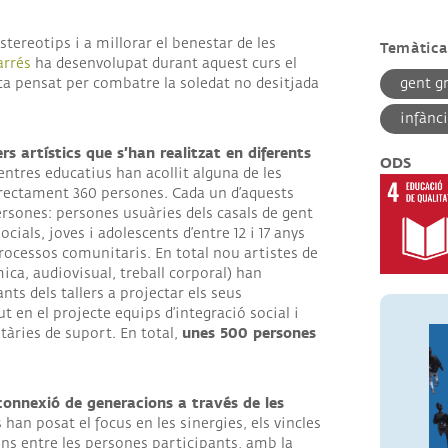
ANCES
estereotips i a millorar el benestar de les
Temàtica
·LABORADORS
arrés
ha desenvolupat durant aquest curs el
ca pensat per combatre la soledat no desitjada
gent g
infànci
rs artístics que s’han realitzat en diferents
ODS
entres educatius han acollit alguna de les
 directament 360 persones. Cada un d’aquests
ersones: persones usuàries dels casals de gent
cials, joves i adolescents d’entre 12 i 17 anys
 processos comunitaris. En total nou artistes de
mica, audiovisual, treball corporal) han
nts dels tallers a projectar els seus
 en el projecte equips d’integració social i
unes 500 persones
àries de suport. En total,
onnexió de generacions a través de les
rs han posat el focus en les sinergies, els vincles
ons entre les persones participants, amb la