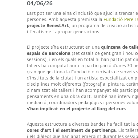
04/06/26
ALI
L’art pot ser una eina d’inclusió que ajudi a trencar 
I
COL
persones. Amb aquesta premissa la
Fundació Pere T
projecte BenestArt
, un programa de creació artísti
i l’edatisme i apropar generacions.
quinzena de talle
El projecte s’ha estructurat en una
espais de Barcelona
(set casals de gent gran i nou c
sessions), i en els quals en total hi han participat
tallers ha compatat amb la participació d’unes 30 p
gran que gestiona la Fundació o derivats de serveis so
d’instituts de la ciutat i un artista especialitzat en
disciplines molt diferents (fotografia, pintura, cerà
dinamitzat els tallers i han acompanyat els participa
pensaments en una obra d’art. També han intervingut
mediació, coordinadors pedagògics i persones volunt
s’han implicat en el projecte al llarg del curs
.
c
Aquesta estructura a diverses bandes ha facilitat la
obres d’art i el sentiment de pertinença
. Els talle
i els diàlegs que han anat emergint durant les sessi