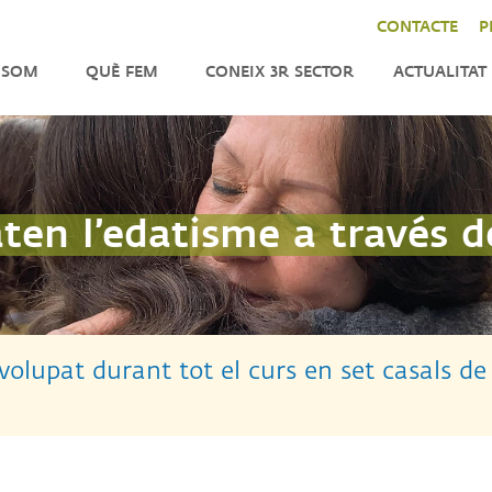
CONTACTE
P
 SOM
QUÈ FEM
CONEIX 3R SECTOR
ACTUALITAT
ENFORTIMENT
NOTÍCIES
LA
CER
INCIDÈNCIA
AGENDA
DO
TOR
IMPACT
BUTLLETÍ
en l’edatisme a través de
CAT
INTERNACIONAL
TRES
TATS
ANITZACIÓ
olupat durant tot el curs en set casals de
M
NSPARENTS
M
QUES