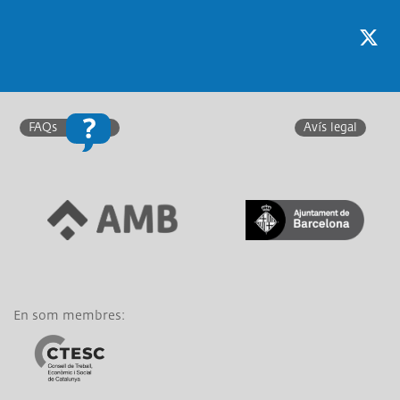
Twitter
F
FAQs
Avís legal
Link a Àrea Metropolitana
Link a Generalitat de
de Barcelona
Catalunya
En som membres:
Link a CTESC