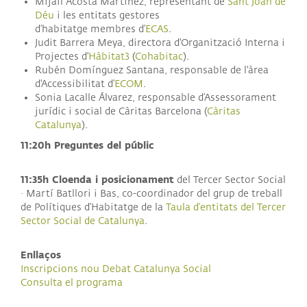
Mijail Acosta Martínez, representant de
Sant Joan de
Déu
i les entitats gestores
d’habitatge membres d’
ECAS
.
Judit Barrera Meya, directora d'Organització Interna i
Projectes d'
Hàbitat3
(
Cohabitac
).
Rubén Domínguez Santana, responsable de l'àrea
d'Accessibilitat d’
ECOM
.
Sonia Lacalle Álvarez, responsable d’Assessorament
jurídic i social de Càritas Barcelona (
Càritas
Catalunya
).
11:20h Preguntes del públic
11:35h Cloenda i posicionament
del Tercer Sector Social
· Martí Batllori i Bas, co-coordinador del grup de treball
de Polítiques d’Habitatge de la
Taula d’entitats del Tercer
Sector Social de Catalunya
.
Enllaços
Inscripcions nou Debat Catalunya Social
Consulta el programa