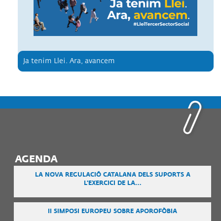
Ja tenim Llei. Ara, avancem
AGENDA
LA NOVA REGULACIÓ CATALANA DELS SUPORTS A
L'EXERCICI DE LA…
II SIMPOSI EUROPEU SOBRE APOROFÒBIA