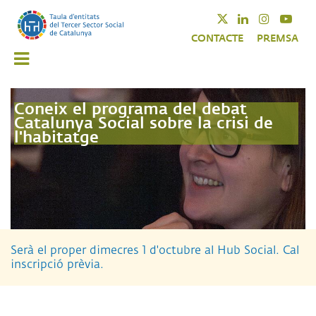
Vés
Twitter
Linkedin
Instagra
Yout
al
CONTACTE
PREMSA
contingut
Coneix el programa del debat
Catalunya Social sobre la crisi de
l'habitatge
Serà el proper dimecres 1 d'octubre al Hub Social. Cal
inscripció prèvia.