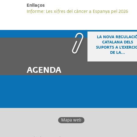
Enllaços
Informe: Les xifres del càncer a Espanya pel 2026
LA NOVA REGULACI
CATALANA DELS
SUPORTS A L'EXERCIC
DE LA…
AGENDA
Mapa web