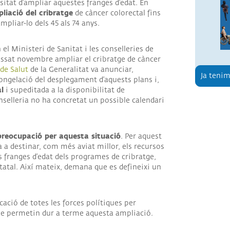
sitat d’ampliar aquestes franges d’edat. En
iació del cribratge
de càncer colorectal fins
pliar-lo dels 45 als 74 anys.
 el Ministeri de Sanitat i les conselleries de
assat novembre ampliar el cribratge de càncer
de Salut
de la Generalitat va anunciar,
Ja tenim
congelació del desplegament d’aquests plans i,
l
i supeditada a la disponibilitat de
onselleria no ha concretat un possible calendari
preocupació per aquesta situació
. Per aquest
 a destinar, com més aviat millor, els recursos
 franges d’edat dels programes de cribratge,
tatal. Així mateix, demana que es defineixi un
cació de totes les forces polítiques per
que permetin dur a terme aquesta ampliació.