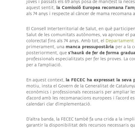
joves i passats els 69 anys posa de manifest la neces
la Comissió Europea recomana l’ampl
aquest sentit,
als 74 anys i respecte al càncer de mama recomana am
El Consell Interterritorial de Salut, en què participen
Salut de les comunitats autònomes, va aprovar el p
colorectal fins als 74 anys. Amb tot, el
Departament 
manca pressupostària
primerament, una
per a la 
s'haurà de fer de forma gradua
posteriorment, que
professionals especialitzats per fer les proves. La c
per a l'ampliació.
la FECEC ha expressat la seva 
En aquest context,
motiu, insta el Govern de la Generalitat de Catalunya
econòmics i professionals necessaris per ampliar les
d’acord amb les recomanacions europees i l’acord es
calendari clar d’implementació.
D’altra banda, la FECEC també fa una crida a la impli
garantir la disponibilitat dels recursos necessaris 