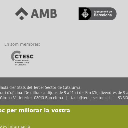
Link a Àrea Metropolitana
Link a Generalitat de
de Barcelona
Catalunya
En som membres:
Link a CTESC
aula d'entitats del Tercer Sector de Catalunya
ari d'oficina: De dilluns a dijous de 9 a 14h i de 15 a 17h, divendres de 9 a
 Girona 34, interior. 08010 Barcelona | taula@tercersector.cat | 93 310
oc per millorar la vostra
Més informació