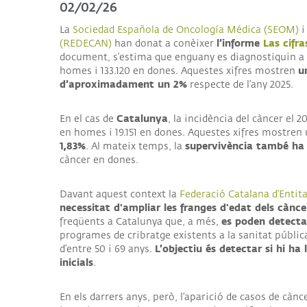
02/02/26
ALI
La
Sociedad Española de Oncología Médica (SEOM)
I
COL
l’informe
Las cifr
(REDECAN)
han donat a conèixer
document, s’estima que enguany es diagnostiquin a to
u
homes i 133.120 en dones. Aquestes xifres mostren
d’aproximadament un 2%
respecte de l’any 2025.
Catalunya
En el cas de
, la incidència del càncer el 
en homes i 19.151 en dones. Aquestes xifres mostren
1,83%
supervivència també ha 
. Al mateix temps, la
càncer en dones.
Davant aquest context la
Federació Catalana d’Entita
necessitat d'ampliar les franges d'edat dels cànc
es poden detect
freqüents a Catalunya que, a més,
programes de cribratge existents a la sanitat públic
L’objectiu és detectar si hi ha
d’entre 50 i 69 anys.
inicials
.
En els darrers anys, però, l’aparició de casos de càn