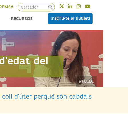
Cercador
Twitter
Linkedin
Instagram
Youtube
REMSA
Inscriu-te al butlletí
RECURSOS
d'edat del
@FECEC
 coll d’úter perquè són cabdals