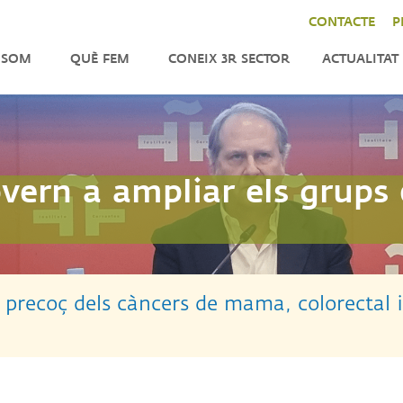
CONTACTE
P
 SOM
QUÈ FEM
CONEIX 3R SECTOR
ACTUALITAT
ENFORTIMENT
NOTÍCIES
LA
CER
INCIDÈNCIA
AGENDA
DO
TOR
IMPACT
BUTLLETÍ
vern a ampliar els grups 
CAT
INTERNACIONAL
TRES
TATS
ANITZACIÓ
 precoç dels càncers de mama, colorectal i
M
NSPARENTS
M
QUES