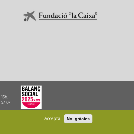
En col·laboració amb:
Link a Obra Social La Caixa
 15h.
 57 07
Accepta
No, gràcies