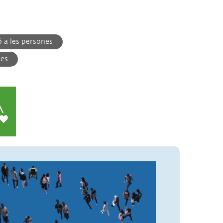
ó a les persones
ies