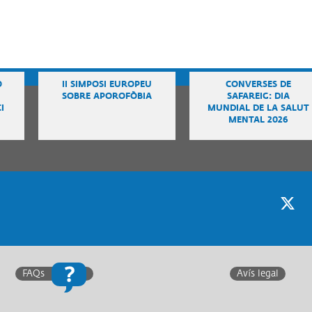
Ó
II SIMPOSI EUROPEU
CONVERSES DE
SOBRE APOROFÒBIA
SAFAREIG: DIA
I
MUNDIAL DE LA SALUT
MENTAL 2026
Twitter
F
FAQs
Avís legal