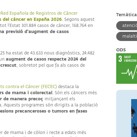
ANCES
i
Red Española de Registros de Cáncer
Temàtica
·LABORADORS
as del cáncer en España 2026
. Segons aquest
t l’Estat 301.884 casos de càncer, 168.764 en
atenci
na previsió d’augment de casos
malalt
ODS
2025 ha estat de 43.633 nous diagnòstics, 24.482
augment de casos respecte 2024 del
 un
crescut
, sobretot pel que fa als casos de
ts contra el Càncer (FECEC)
destaca la
ers de mama i colorectal
. Són els càncers més
ar de manera precoç
mitjançant els
a. Aquests programes són dirigits a la població
 lesions precanceroses o tumors en fases
cer de mama i de còlon i recte a edats més