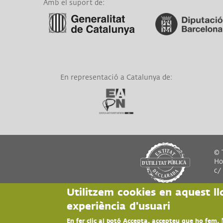
Amb el suport de:
Link a Generalitat de
Link a Diputació de
Catalunya
Barcelona
En representació a Catalunya de:
Link a EAPN
© T
Hor
c/
Utilitzem cookies en aquest ll
experiència d'usuari
En fer clic al botó Accepta, accepteu que ho fem.