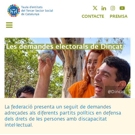
Vés
Twitter
Linkedin
Instagra
Yout
al
CONTACTE
PREMSA
contingut
Les demandes electorals de Dincat
@Dincat
La federació presenta un seguit de demandes
adreçades als diferents partits polítics en defensa
dels drets de les persones amb discapacitat
intel·lectual.