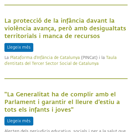
La protecció de la infància davant la
violència avança, però amb desigualtats
territorials i manca de recursos
Llegeix més
sobre La protecció de la infància davant la violèn
La
Plataforma d’Infància de Catalunya
(PINCat) i la
Taula
d’entitats del Tercer Sector Social de Catalunya
"La Generalitat ha de complir amb el
Parlament i garantir el lleure d’estiu a
tots els infants i joves"
Llegeix més
sobre "La Generalitat ha de complir amb el Parlament
Alerten dels perjudicis educatius, socials i per a la salut que