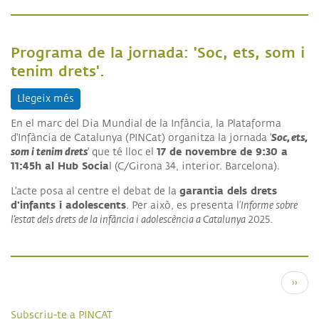
Programa de la jornada: 'Soc, ets, som i
tenim drets'.
Llegeix més
sobre Programa de la jornada: 'Soc, ets, som i teni
En el marc del Dia Mundial de la Infància, la Plataforma
Soc, ets,
d'Infància de Catalunya (PINCat) organitza la jornada '
som i tenim drets
17 de novembre de 9:30 a
' que té lloc el
11:45h al Hub Socia
l (C/Girona 34, interior. Barcelona).
garantia dels drets
L'acte posa al centre el debat de la
d'infants i adolescents
. Per això, es presenta l’
Informe sobre
l’estat dels drets de la infància i adolescència a Catalunya
2025.
Paginació
Pàgin
››
Subscriu-te a PINCAT