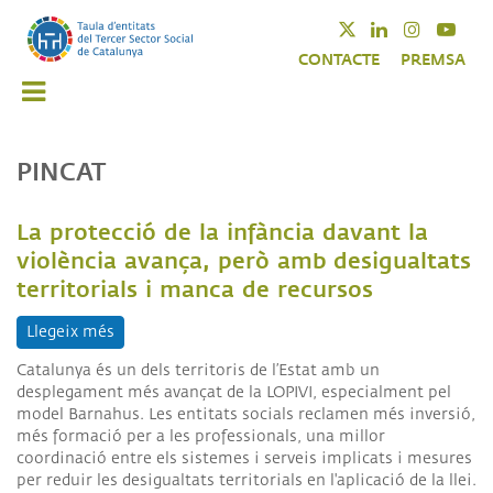
Vés
Twitter
Linkedin
Instagra
Yout
al
CONTACTE
PREMSA
contingut
PINCAT
La protecció de la infància davant la
violència avança, però amb desigualtats
territorials i manca de recursos
Llegeix més
sobre La protecció de la infància davant la violèn
Catalunya és un dels territoris de l’Estat amb un
desplegament més avançat de la LOPIVI, especialment pel
model Barnahus.
Les entitats socials reclamen més inversió,
més formació per a les professionals, una millor
coordinació entre els sistemes i serveis implicats i mesures
per reduir les desigualtats territorials en l'aplicació de la llei.