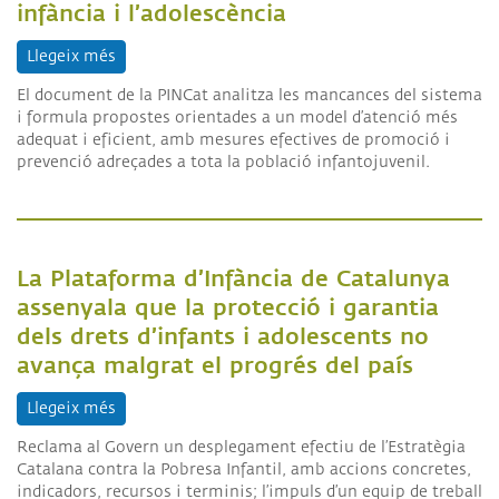
infància i l’adolescència
Llegeix més
sobre Salut mental i benestar emocional en la infà
El document de la PINCat analitza les mancances del sistema
i formula propostes orientades a un model d’atenció més
adequat i eficient, amb mesures efectives de promoció i
prevenció adreçades a tota la població infantojuvenil.
La Plataforma d’Infància de Catalunya
assenyala que la protecció i garantia
dels drets d’infants i adolescents no
avança malgrat el progrés del país
Llegeix més
sobre La Plataforma d’Infància de Catalunya asseny
Reclama al Govern un desplegament efectiu de l’Estratègia
Catalana contra la Pobresa Infantil, amb accions concretes,
indicadors, recursos i terminis; l’impuls d’un equip de treball