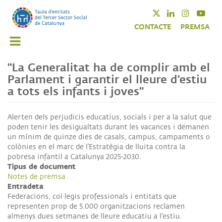
Vés
Twitter
Linkedin
Instagra
Yout
al
CONTACTE
PREMSA
contingut
"La Generalitat ha de complir amb el
Parlament i garantir el lleure d’estiu
a tots els infants i joves"
Alerten dels perjudicis educatius, socials i per a la salut que
poden tenir les desigualtats durant les vacances i demanen
un mínim de quinze dies de casals, campus, campaments o
colònies en el marc de l’Estratègia de lluita contra la
pobresa infantil a Catalunya 2025-2030.
Tipus de document
Notes de premsa
Entradeta
Federacions, col·legis professionals i entitats que
representen prop de 5.000 organitzacions reclamen
almenys dues setmanes de lleure educatiu a l'estiu.