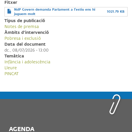
Fitxer
NdP Govern demanda Parlament a l'estiu ens hi
1021.79 KB
juguem molt
Tipus de publicació
Notes de premsa
Àmbits d'intervenció
Pobresa i exclusió
Data del document
dc., 08/07/2026 - 13:00
Temàtica
Infància i adolescència
Lleure
PINCAT
AGENDA