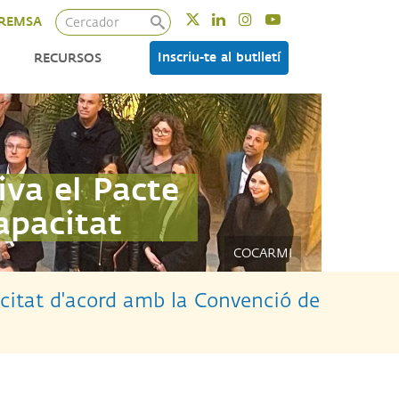
Cercador
Twitter
Linkedin
Instagram
Youtube
REMSA
Inscriu-te al butlletí
RECURSOS
va el Pacte
apacitat
COCARMI
acitat d'acord amb la Convenció de