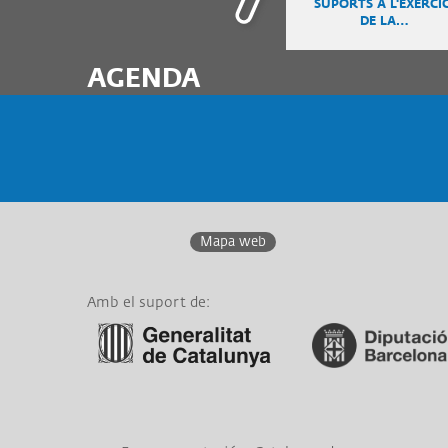
SUPORTS A L'EXERCIC
DE LA…
AGENDA
Mapa web
Amb el suport de:
Link a Generalitat de
Link a Diputació de
Catalunya
Barcelona