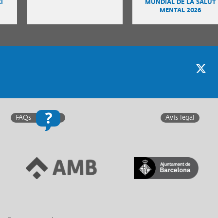
I
MUNDIAL DE LA SALUT
MENTAL 2026
Twitter
F
FAQs
Avís legal
Link a Àrea Metropolitana
Link a Generalitat de
de Barcelona
Catalunya