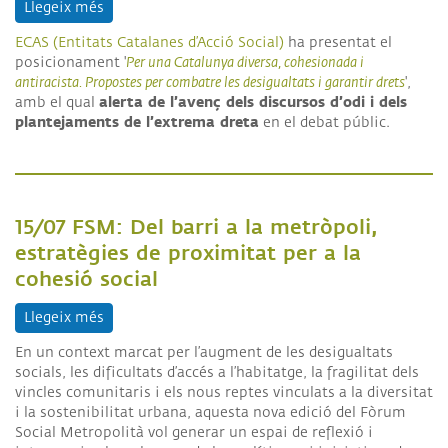
Llegeix més
sobre ECAS reivindica una Catalunya antiracista c
ECAS (Entitats Catalanes d’Acció Social)
ha presentat el
posicionament '
Per una Catalunya diversa, cohesionada i
antiracista. Propostes per combatre les desigualtats i garantir drets
',
alerta de l’avenç dels discursos d’odi i dels
amb el qual
plantejaments de l’extrema dreta
en el debat públic.
15/07 FSM: Del barri a la metròpoli,
estratègies de proximitat per a la
cohesió social
Llegeix més
sobre 15/07 FSM: Del barri a la metròpoli, estratè
En un context marcat per l’augment de les desigualtats
socials, les dificultats d’accés a l’habitatge, la fragilitat dels
vincles comunitaris i els nous reptes vinculats a la diversitat
i la sostenibilitat urbana, aquesta nova edició del Fòrum
Social Metropolità vol generar un espai de reflexió i