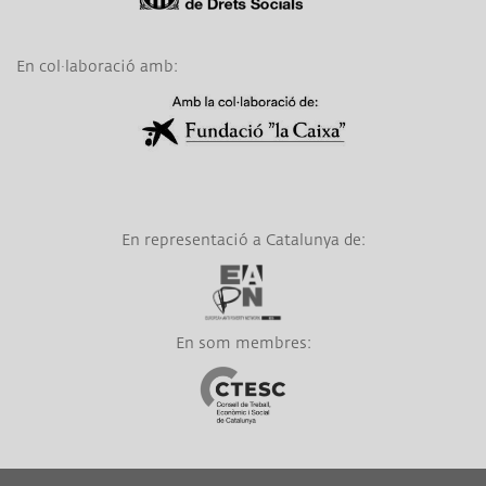
En col·laboració amb:
Link a Obra Social La Caixa
En representació a Catalunya de:
Link a EAPN
En som membres:
Link a CTESC