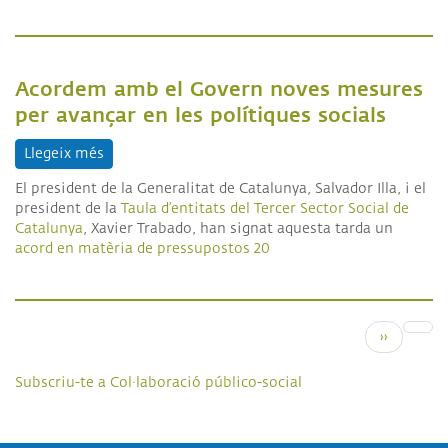
Acordem amb el Govern noves mesures
per avançar en les polítiques socials
Llegeix més
sobre Acordem amb el Govern noves mesures per a
El president de la Generalitat de Catalunya, Salvador Illa, i el
president de la
Taula d’entitats del Tercer Sector Social de
Catalunya
, Xavier Trabado, han signat aquesta tarda un
acord en matèria de pressupostos 20
Paginació
Pàgina se
››
Subscriu-te a Col·laboració público-social