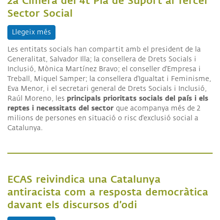
2a Cimera del 4t Pla de Suport al Tercer
Sector Social
Llegeix més
sobre 2a Cimera del 4t Pla de Suport al Tercer Sec
Les entitats socials han compartit amb el president de la
Generalitat, Salvador Illa; la consellera de Drets Socials i
Inclusió, Mònica Martínez Bravo; el conseller d'Empresa i
Treball, Miquel Samper; la consellera d'Igualtat i Feminisme,
Eva Menor, i el secretari general de Drets Socials i Inclusió,
principals prioritats socials del país i els
Raúl Moreno, les
reptes i necessitats del sector
que acompanya més de 2
milions de persones en situació o risc d'exclusió social a
Catalunya.
ECAS reivindica una Catalunya
antiracista com a resposta democràtica
davant els discursos d’odi