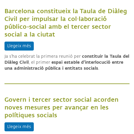
Barcelona constitueix la Taula de Diàleg
Civil per impulsar la col·laboració
público-social amb el tercer sector
social a la ciutat
Llegeix més
sobre Barcelona constitueix la Taula de Diàleg Civi
constituir la Taula del
Ja s'ha celebrat la primera reunió per
Diàleg Civil
espai estable d’interlocució entre
, el primer
una administració pública i entitats socials
.
Govern i tercer sector social acorden
noves mesures per avançar en les
polítiques socials
Llegeix més
sobre Govern i tercer sector social acorden noves