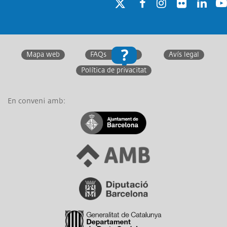
Twitter
Facebook
Instagram
Twitter
Linkedin
You
Mapa web
FAQs
Avís legal
Política de privacitat
En conveni amb:
Link a Ajuntament de Barcelona
Link a Àrea Metropolitana de Barcelona
Link a Diputació de Barcelona
Link a Generalitat de Catalunya