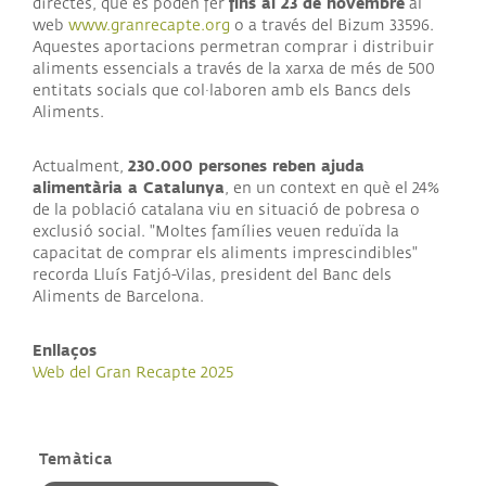
fins al 23 de novembre
directes, que es poden fer
al
web
www.granrecapte.org
o a través del Bizum 33596.
Aquestes aportacions permetran comprar i distribuir
aliments essencials a través de la xarxa de més de 500
entitats socials que col·laboren amb els Bancs dels
Aliments.
230.000 persones reben ajuda
Actualment,
alimentària a Catalunya
, en un context en què el 24%
de la població catalana viu en situació de pobresa o
exclusió social. "Moltes famílies veuen reduïda la
capacitat de comprar els aliments imprescindibles"
recorda Lluís Fatjó-Vilas, president del Banc dels
Aliments de Barcelona.
Enllaços
Web del Gran Recapte 2025
Temàtica