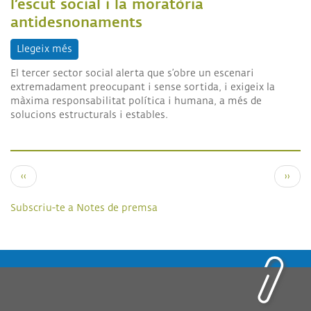
l’escut social i la moratòria
antidesnonaments
Llegeix més
sobre Comunicat sobre la caiguda de nou de l’esc
El tercer sector social alerta que s
’obre un escenari
extremadament preocupant i sense sortida, i exigeix la
màxima responsabilitat política i humana, a més de
solucions estructurals i estables.
Paginació
Pàgina anterior
Pàgin
‹‹
››
Subscriu-te a Notes de premsa