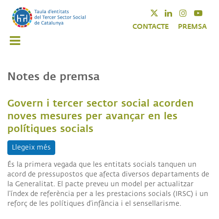
Vés
Twitter
Linkedin
Instagra
Yout
al
CONTACTE
PREMSA
contingut
Notes de premsa
Govern i tercer sector social acorden
noves mesures per avançar en les
polítiques socials
Llegeix més
sobre Govern i tercer sector social acorden noves
És la primera vegada que les entitats socials tanquen un
acord de pressupostos que afecta diversos departaments de
la Generalitat.
El pacte preveu un model per actualitzar
l’índex de referència per a les prestacions socials (IRSC) i un
reforç de les polítiques d’infància i el sensellarisme.