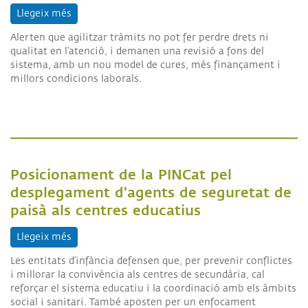
Llegeix més
sobre Les entitats socials reclamen ser escoltades 
Alerten que agilitzar tràmits no pot fer perdre drets ni
qualitat en l’atenció, i d
emanen una revisió a fons del
sistema, amb un nou model de cures, més finançament i
millors condicions laborals.
Posicionament de la PINCat pel
desplegament d'agents de seguretat de
paisà als centres educatius
Llegeix més
sobre Posicionament de la PINCat pel desplegamen
Les entitats d’infància defensen que, per prevenir conflictes
i millorar la convivència als centres de secundària, cal
reforçar el sistema educatiu i la coordinació amb els àmbits
social i sanitari. També aposten per un enfocament