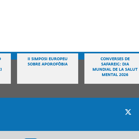
ANCES
·LABORADORS
Ó
II SIMPOSI EUROPEU
CONVERSES DE
SOBRE APOROFÒBIA
SAFAREIG: DIA
I
MUNDIAL DE LA SALUT
MENTAL 2026
Twitter
F