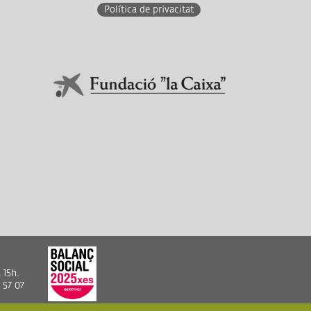
Política de privacitat
En col·laboració amb:
Link a Obra Social La Caixa
 15h.
 57 07