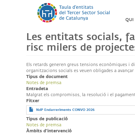
Vés
al
contingut
QUI
Les entitats socials,
LA
TAU
DEL
risc milers de project
TER
SEC
PIN
Els retards generen greus tensions econòmiques i dif
organitzacions socials es veuen obligades a avançar d
Tipus de document
LES
NOS
Notes de premsa
ENTI
Entradeta
Malgrat els compromisos, la resolució i el pagament 
ORG
Fitxer
NdP Endarreriments CONVO 2026
SO
TRA
Tipus de publicació
Notes de premsa
SO
Àmbits d'intervenció
ÈTI