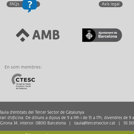
FAQs
Avís legal
Link a Àrea Metropolitana
Link a Generalitat de
de Barcelona
Catalunya
En som membres:
Link a CTESC
aula d'entitats del Tercer Sector de Catalunya
ari d'oficina: De dilluns a dijous de 9 a 14h i de 15 a 17h, divendres de 9 a
 Girona 34, interior. 08010 Barcelona | taula@tercersector.cat | 93 310