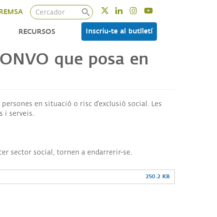
Cercador
Twitter
Linkedin
Instagram
Youtube
REMSA
Inscriu-te al butlletí
RECURSOS
a CONVO que posa en
persones en situació o risc d’exclusió social.
Les
 i serveis.
r sector social, tornen a endarrerir-se.
250.2 KB