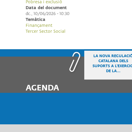
Pobresa i exclusió
Data del document
ALI
I
dc., 10/06/2026 - 10:30
COL
Temàtica
Finançament
Tercer Sector Social
LA NOVA REGULACI
CATALANA DELS
SUPORTS A L'EXERCIC
DE LA…
AGENDA