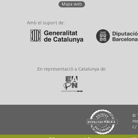
Mapa web
Amb el suport de:
Link a Generalitat de
Link a Diputació de
Catalunya
Barcelona
En representació a Catalunya de:
Link a EAPN
© T
Hor
c/