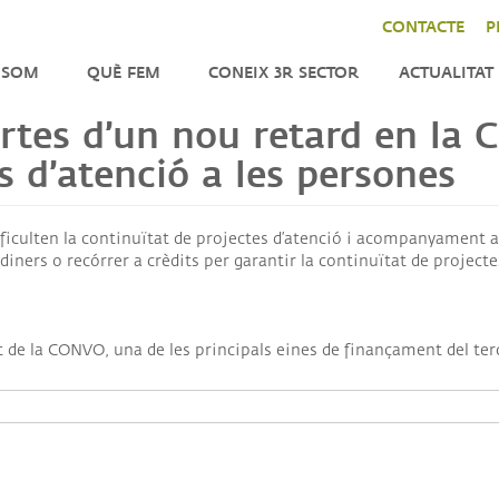
CONTACTE
P
 SOM
QUÈ FEM
CONEIX 3R SECTOR
ACTUALITAT
 fartes d’un nou retard en l
ENFORTIMENT
NOTÍCIES
LA
es d’atenció a les persones
CER
INCIDÈNCIA
AGENDA
DO
TOR
IMPACT
BUTLLETÍ
CAT
iculten la continuïtat de projectes d’atenció i acompanyament a 
INTERNACIONAL
iners o recórrer a crèdits per garantir la continuïtat de projectes
TRES
TATS
de la CONVO, una de les principals eines de finançament del terce
ANITZACIÓ
M
NSPARENTS
M
QUES