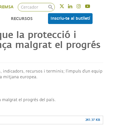
Cercador
Twitter
Linkedin
Instagram
Youtube
REMSA
Inscriu-te al butlletí
RECURSOS
ue la protecció i
nça malgrat el progrés
 indicadors, recursos i terminis; l’impuls d’un equip
 la mitjana europea.
 malgrat el progrés del país.
241.37 KB