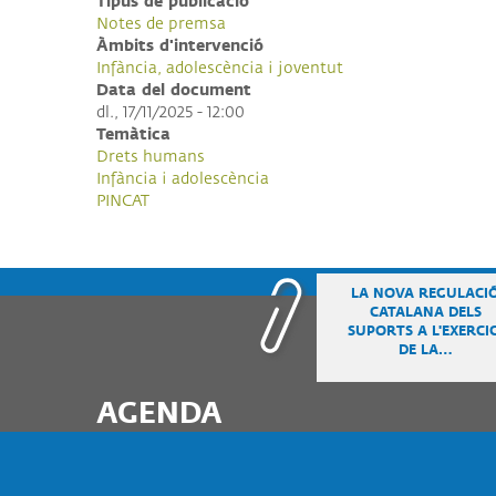
Tipus de publicació
Notes de premsa
ALI
Àmbits d'intervenció
I
COL
Infància, adolescència i joventut
Data del document
dl., 17/11/2025 - 12:00
Temàtica
Drets humans
Infància i adolescència
PINCAT
LA NOVA REGULACI
CATALANA DELS
SUPORTS A L'EXERCIC
DE LA…
AGENDA