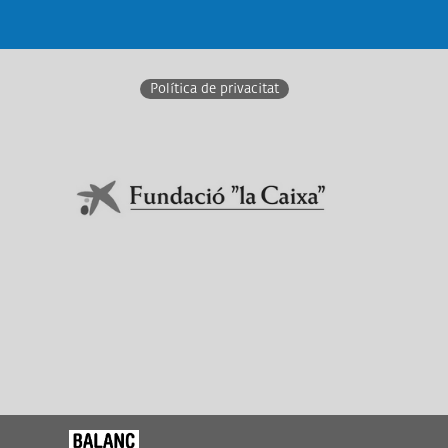
acebook
Instagram
Twitter
Linkedin
Youtube
Política de privacitat
En col·laboració amb:
Link a Obra Social La Caixa