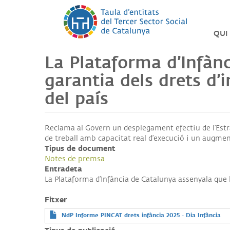
Vés
al
contingut
QUI
La Plataforma d’Infànc
LA
TAU
DEL
garantia dels drets d’
TER
SEC
del país
PIN
Reclama al Govern un desplegament efectiu de l’Estra
LES
NOS
de treball amb capacitat real d’execució i un augmen
ENTI
Tipus de document
Notes de premsa
ORG
Entradeta
La Plataforma d’Infància de Catalunya assenyala que l
SO
TRA
Fitxer
NdP Informe PINCAT drets infància 2025 - Dia Infància
SO
ÈTI