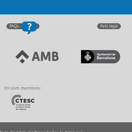
Twitter
F
FAQs
Avís legal
Link a Àrea Metropolitana
Link a Generalitat de
de Barcelona
Catalunya
En som membres:
Link a CTESC