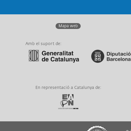
Mapa web
Amb el suport de:
Link a Generalitat de
Link a Diputació de
Catalunya
Barcelona
En representació a Catalunya de:
Link a EAPN