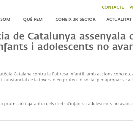
CONTACTE
P
 SOM
QUÈ FEM
CONEIX 3R SECTOR
ACTUALITAT
ia de Catalunya assenyala q
ENFORTIMENT
NOTÍCIES
LA
infants i adolescents no ava
CER
INCIDÈNCIA
AGENDA
DO
TOR
IMPACT
BUTLLETÍ
CAT
INTERNACIONAL
tègia Catalana contra la Pobresa Infantil, amb accions concretes,
TRES
t substancial de la inversió en protecció social per apropar-se a
TATS
ANITZACIÓ
a protecció i garantia dels drets d’infants i adolescents no avança
M
NSPARENTS
M
QUES