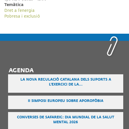
Temàtica
Dret a l’energia
Pobresa i exclusió
AGENDA
LA NOVA REGULACIÓ CATALANA DELS SUPORTS A
L'EXERCICI DE LA…
II SIMPOSI EUROPEU SOBRE APOROFÒBIA
CONVERSES DE SAFAREIG: DIA MUNDIAL DE LA SALUT
MENTAL 2026