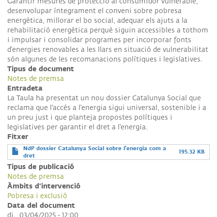
Garantir mesures de protecció al consumidor vulnerable,
desenvolupar íntegrament el conveni sobre pobresa
energètica, millorar el bo social, adequar els ajuts a la
rehabilitació energètica perquè siguin accessibles a tothom
i impulsar i consolidar programes per incorporar fonts
d’energies renovables a les llars en situació de vulnerabilitat
són algunes de les recomanacions polítiques i legislatives.
Tipus de document
Notes de premsa
Entradeta
La Taula ha presentat un nou dossier Catalunya Social que
reclama que l'accés a l'energia sigui universal, sostenible i a
un preu just i que planteja propostes polítiques i
legislatives per garantir el dret a l'energia.
Fitxer
NdP dossier Catalunya Social sobre l'energia com a
195.32 KB
dret
Tipus de publicació
Notes de premsa
Àmbits d'intervenció
Pobresa i exclusió
Data del document
dj., 03/04/2025 - 12:00