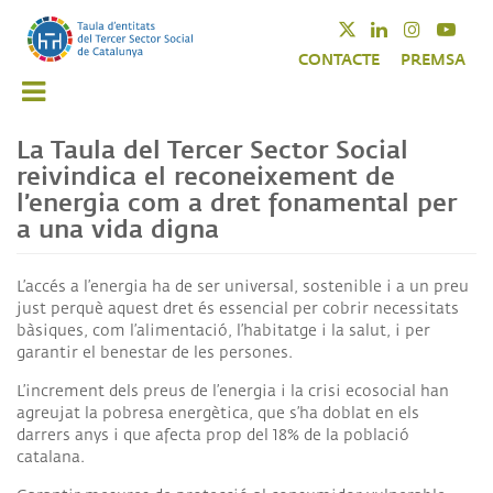
Vés
Twitter
Linkedin
Instagra
Yout
al
CONTACTE
PREMSA
contingut
La Taula del Tercer Sector Social
reivindica el reconeixement de
l’energia com a dret fonamental per
a una vida digna
L’accés a l’energia ha de ser universal, sostenible i a un preu
just perquè aquest dret és essencial per cobrir necessitats
bàsiques, com l’alimentació, l’habitatge i la salut, i per
garantir el benestar de les persones.
L’increment dels preus de l’energia i la crisi ecosocial han
agreujat la pobresa energètica, que s’ha doblat en els
darrers anys i que afecta prop del 18% de la població
catalana.