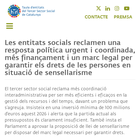
Vés
Twitter
Linkedin
Instagra
Yout
al
CONTACTE
PREMSA
contingut
Les entitats socials reclamen una
resposta política urgent i coordinada,
més finançament i un marc legal per
garantir els drets de les persones en
situació de sensellarisme
El tercer sector social reclama més coordinació
interadministrativa per ser més eficients i eficaços en la
gestió dels recursos i del temps, davant un problema que
s’agreuja.
Insisteix en una inversió mínima de 100 milions
d’euros aquest 2026 i alerta que la partida actual als
pressupostos és clarament insuficient. També insta
el
Parlament a aprovar la proposició de llei de sensellarisme
per disposar del marc legal necessari per garantir drets.