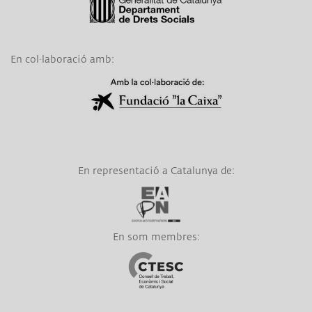
En col·laboració amb:
Link a Obra Social La Caixa
En representació a Catalunya de:
Link a EAPN
En som membres:
Link a CTESC