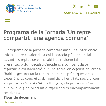
Vés
Twitter
Linkedin
Instagra
Yout
al
CONTACTE
PREMSA
contingut
Programa de la jornada 'Un repte
compartit, una agenda comuna'
El programa de la jornada comptarà amb una intervenció
inicial sobre el valor de la col·laboració público-social
davant els reptes de vulnerabilitat residencial; la
presentació d’un decàleg d'incidència compartida per
reforçar la col·laboració público-social en defensa del dret a
l’habitatge; una taula rodona de bones pràctiques amb
experiències concretes de municipis i entitats socials, com
els projectes VESTA i SAT La Bunyola; i la projecció d’un
audiovisual final vinculat a experiències d’acompanyament
residencial.
Tipus de document
Documents