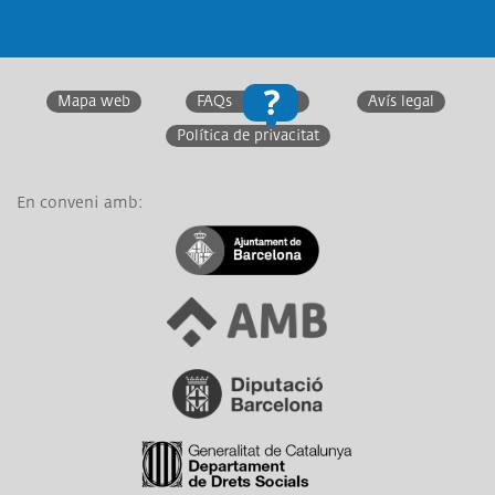
Twitter
Facebook
Instagram
Twitter
Linkedin
You
Mapa web
FAQs
Avís legal
Política de privacitat
En conveni amb:
Link a Ajuntament de Barcelona
Link a Àrea Metropolitana de Barcelona
Link a Diputació de Barcelona
Link a Generalitat de Catalunya