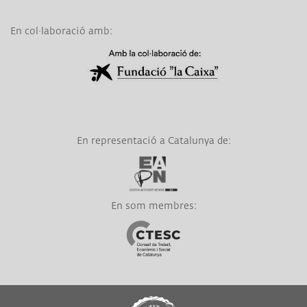
En col·laboració amb:
Link a Obra Social La Caixa
En representació a Catalunya de:
Link a EAPN
En som membres:
Link a CTESC