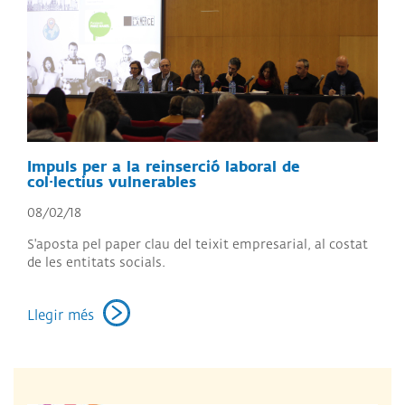
Impuls per a la reinserció laboral de
col·lectius vulnerables
08/02/18
S'aposta pel paper clau del teixit empresarial, al costat
de les entitats socials.
Llegir més