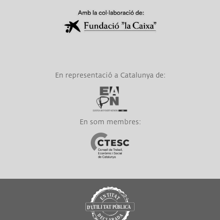
Link a Obra Social La Caixa
En representació a Catalunya de:
Link a EAPN
En som membres:
Link a CTESC