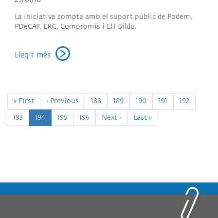
La iniciativa compta amb el suport públic de Podem,
PDeCAT, ERC, Compromís i EH Bildu.
Llegir més
Paginació
Primera
« First
Pàgina
‹ Previous
Page
188
Page
189
Page
190
Page
191
Page
192
pàgina
anterior
Page
193
Pàgina
194
Page
195
Page
196
Pàgina
Next ›
Última
Last »
actual
següent
pàgina