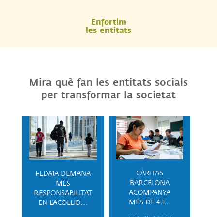
Enfortim
les entitats
Mira què fan les entitats socials
per transformar la societat
CÀRITAS
FEDAIA DEMANA
BARCELONA
MÉS
ACOMPANYA
RESPONSABILITAT
MÉS DE 4.1…
EN L'ACOLLID…