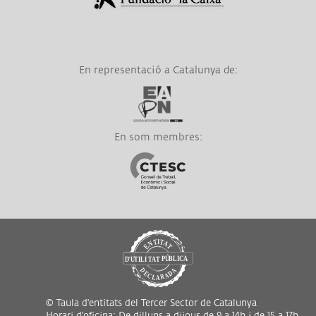
En representació a Catalunya de:
Link a EAPN
En som membres:
Link a CTESC
© Taula d'entitats del Tercer Sector de Catalunya
Horari d'oficina: De dilluns a dijous de 9 a 14h i de 15 a 17h,