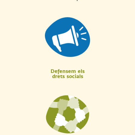
Defensem els
drets socials