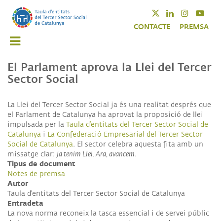
Vés
Twitter
Linkedin
Instagra
Yout
al
CONTACTE
PREMSA
contingut
El Parlament aprova la Llei del Tercer
Sector Social
La Llei del Tercer Sector Social ja és una realitat després que
el Parlament de Catalunya ha aprovat la proposició de llei
impulsada per la
Taula d’entitats del Tercer Sector Social de
Catalunya
i
La Confederació Empresarial del Tercer Sector
Social de Catalunya
. El sector celebra aquesta fita amb un
missatge clar:
Ja tenim Llei. Ara, avancem
.
Tipus de document
Notes de premsa
Autor
Taula d'entitats del Tercer Sector Social de Catalunya
Entradeta
La nova norma reconeix la tasca essencial i de servei públic