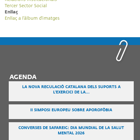
Tercer Sector Social
Enllaç
Enllaç a l'àlbum d'imatges
AGENDA
LA NOVA REGULACIÓ CATALANA DELS SUPORTS A
L'EXERCICI DE LA…
II SIMPOSI EUROPEU SOBRE APOROFÒBIA
CONVERSES DE SAFAREIG: DIA MUNDIAL DE LA SALUT
MENTAL 2026