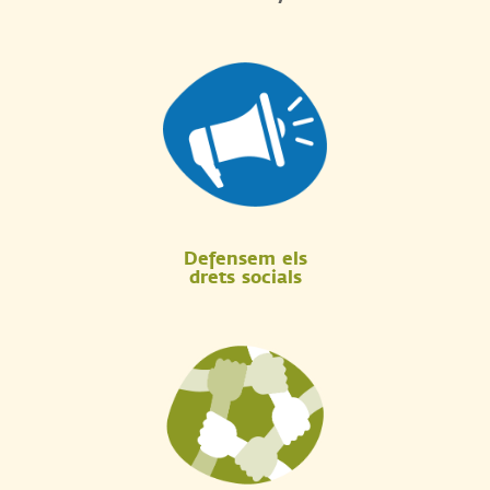
Defensem els
drets socials