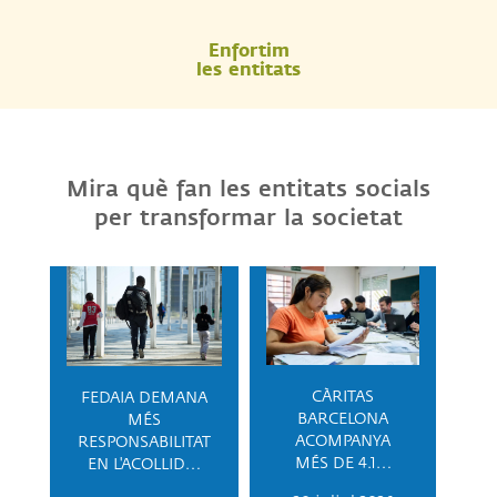
Enfortim
les entitats
Mira què fan les entitats socials
per transformar la societat
CÀRITAS
FEDAIA DEMANA
BARCELONA
MÉS
ACOMPANYA
RESPONSABILITAT
MÉS DE 4.1…
EN L'ACOLLID…