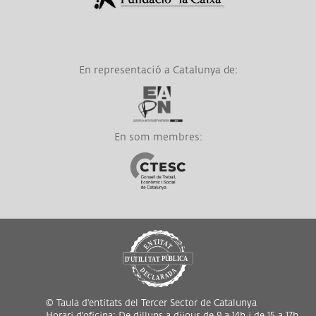
En representació a Catalunya de:
Link a EAPN
En som membres:
Link a CTESC
© Taula d'entitats del Tercer Sector de Catalunya
Horari d'oficina: De dilluns a dijous de 9 a 14h i de 15 a 17h,